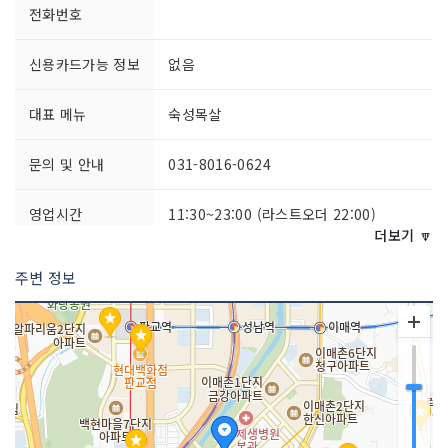
전화번호
신용카드가능 정보
없음
대표 메뉴
숙성목살
문의 및 안내
031-8016-0624
영업시간
11:30~23:00 (라스트오더 22:00)
더보기 🔽
주차시설
가능
주변 정보
요금 (무료)
쉬는날
연중무휴
취급 메뉴
숙성목살 / 숙성오겹살 / 가브리살 / 갈매
기살 등