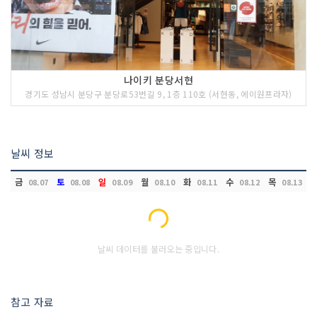
나이키 분당서현
경기도 성남시 분당구 분당로53번길 9, 1층 110호 (서현동, 에이원프라자)
날씨 정보
금
토
일
월
화
수
목
08.07
08.08
08.09
08.10
08.11
08.12
08.13
Loading...
날씨 데이터를 불러오는 중입니다.
참고 자료