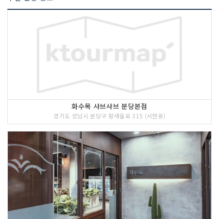
화수목 샤브샤브 분당본점
경기도 성남시 분당구 황새울로 315 (서현동)