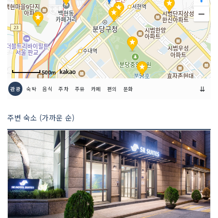
인허가번호
20090281569
500m
⇊
관광
숙박
음식
주차
주유
카페
편의
문화
주변 숙소 (가까운 순)