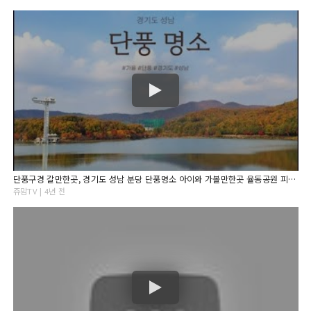
단풍구경 갈만한곳, 경기도 성남 분당 단풍명소 아이와 가볼만한곳 율동공원 피크닉
쥬맘TV | 4년 전