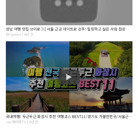
성남 여행 맛집 브이로그 | 서울 근교 데이트로 강추! 힐링하고 싶은 사람 컴온
짐니jimni | 4년 전
국내여행/ 두근두근 화성시 추천 여행코스 BEST11/경기도 가볼만한곳/서울근교 가볼만한곳/ 8월추천여행지 /9월추천여행지/당일치기 국내여행
Jay쌤여행TV | 4년 전