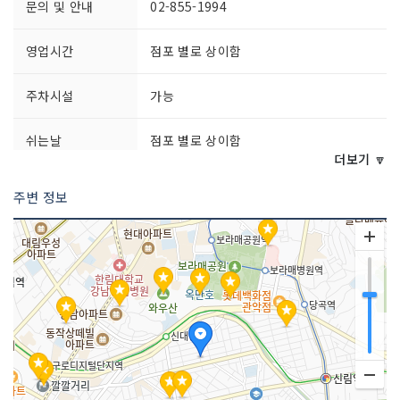
문의 및 안내
02-855-1994
영업시간
점포 별로 상이함
주차시설
가능
쉬는날
점포 별로 상이함
더보기 🔽
화장실 설명
있음
주변 정보
판매 품목
농산물 / 수산물 / 축산물 / 잡화 등