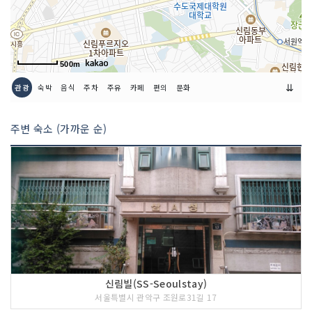
500m
⇊
관광
숙박
음식
주차
주유
카페
편의
문화
주변 숙소 (가까운 순)
신림빌(SS-Seoulstay)
서울특별시 관악구 조원로31길 17