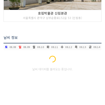
호림박물관 신림본관
서울특별시 관악구 남부순환로152길 53 (신림동)
날씨 정보
토
일
월
화
수
목
금
08.08
08.09
08.10
08.11
08.12
08.13
08.14
Loading...
날씨 데이터를 불러오는 중입니다.