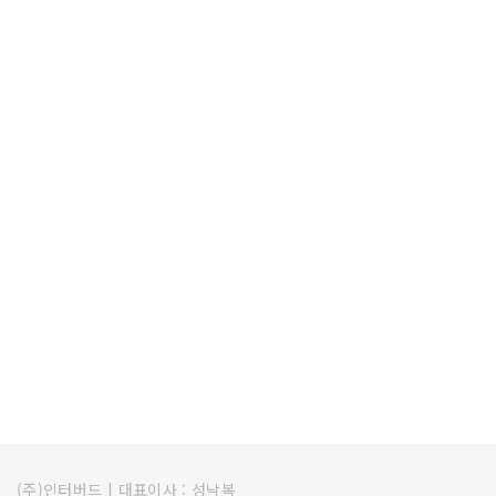
(주)인터버드
|
대표이사 : 성낙복