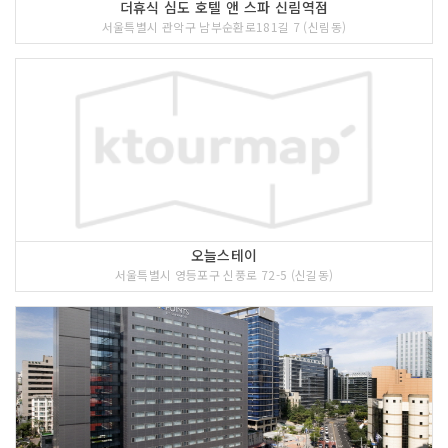
더휴식 심도 호텔 앤 스파 신림역점
서울특별시 관악구 남부순환로181길 7 (신림동)
오늘스테이
서울특별시 영등포구 신풍로 72-5 (신길동)