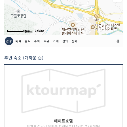
인허가번호
20200387226
500m
⇊
관광
숙박
음식
주차
주유
카페
편의
문화
주변 숙소 (가까운 순)
메이트호텔
경기도 성남시 분당구 황새울로335번길 7 (서현동)