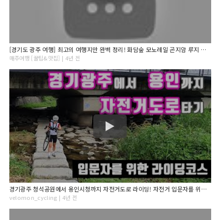
[경기도 광주 여행] 최고의 여행지만 완벽 정리! 화담숲 모노레일 곤지암 루지 지월농원 아이와 여행 서울 근교 가볼만한 곳 경기도 광주 당일치기 여행 액티비티 가을 여행 단풍 추천
매주여행 [꿀팁&맛집] | 4년 전
경기광주 청석공원에서 용인시청까지 자전거도로 라이딩! 자전거 입문자를 위한 초급코스!
velomon_cycling | 4년 전