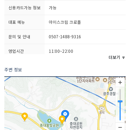
신용카드가능 정보
가능
대표 메뉴
아이스크림 크로플
문의 및 안내
0507-1488-9316
영업시간
11:00~22:00
더보기 🔽
포장 가능
가능
주변 정보
주차시설
가능
요금 (무료)
쉬는날
연중무휴
취급 메뉴
아메리카노 / 딥핑초코 츄러스 / 오리지널
츄러스 등