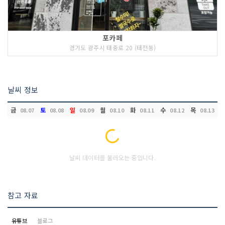
포카페
경기도 광주시 태중로 20 (태전동)
날씨 정보
금
토
일
월
화
수
목
08.07
08.08
08.09
08.10
08.11
08.12
08.13
Loading...
날씨 데이터를 불러오는 중입니다.
참고 자료
유튜브
블로그