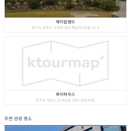
제이알랜드
경기도 광주시 도척면 독고개길302번길 15-6
루이하우스
경기도 하남시 산곡남로 208 (상산곡동)
주변 관광 명소