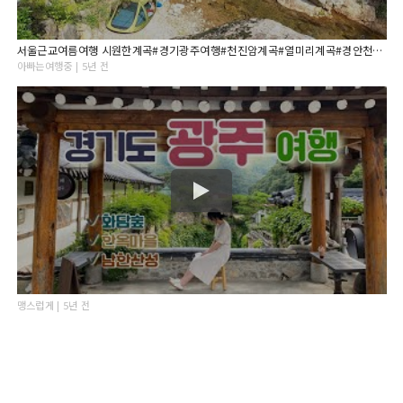
서울근교여름여행 시원한계곡#경기광주여행#천진암계곡#열미리계곡#경안천습지생태공원#팔당물안개공원#분원백자자료관#중대물빛공원
아빠는여행중 | 5년 전
맹스럽게 | 5년 전