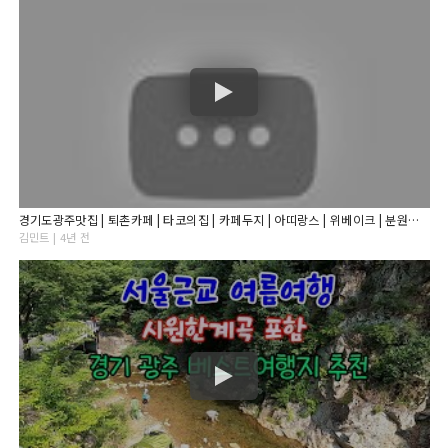
경기도광주맛집 | 퇴촌카페 | 타코의집 | 카페두지 | 아띠랑스 | 위베이크 | 분원리 | 팔당 | 걷기 | 운동 | 산책코스 | 대형카페 | 막국수맛집 | 봉진막국수| 데이트코스
김민트 | 4년 전