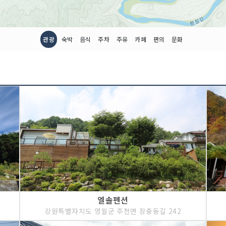
관광
숙박
음식
주차
주유
카페
편의
문화
엘솔펜션
강원특별자치도 영월군 주천면 장충동길 242