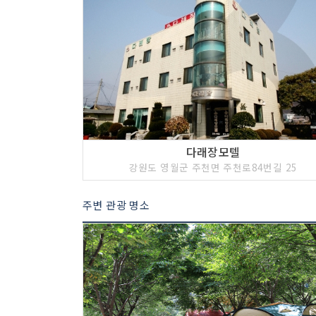
다래장모텔
강원도 영월군 주천면 주천로84번길 25
주변 관광 명소