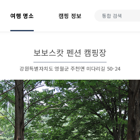
여행 명소
캠핑 정보
보보스캇 펜션 캠핑장
강원특별자치도 영월군 주천면 미다리길 50-24