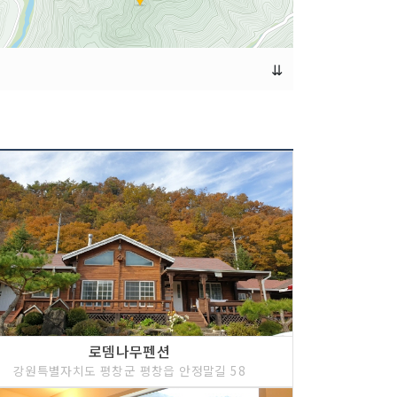
⇊
로뎀나무펜션
강원특별자치도 평창군 평창읍 안정말길 58