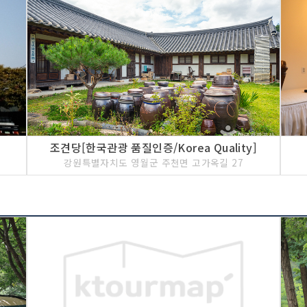
조견당[한국관광 품질인증/Korea Quality]
강원특별자치도 영월군 주천면 고가옥길 27