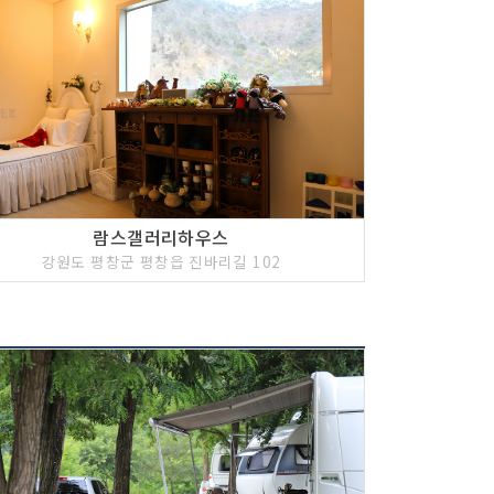
람스갤러리하우스
강원도 평창군 평창읍 진바리길 102