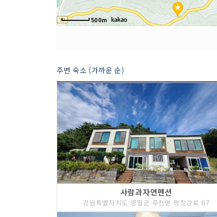
500m
주변 숙소 (가까운 순)
사람과자연펜션
강원특별자치도 영월군 주천면 평창강로 67