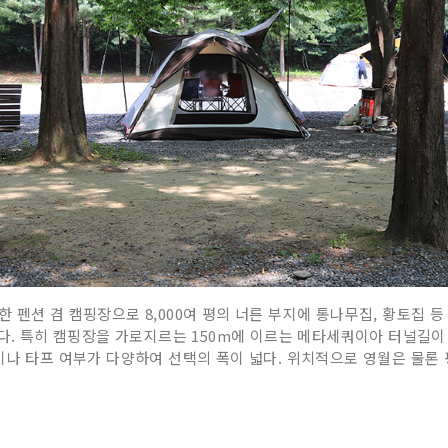
펜션 겸 캠핑장으로 8,000여 평의 너른 부지에 통나무집, 황토집 등 
이다. 특히 캠핑장을 가로지르는 150m에 이르는 메타세쿼이아 터널길이
기나 타프 여부가 다양하여 선택의 폭이 넓다. 위치적으로 영월은 물론 