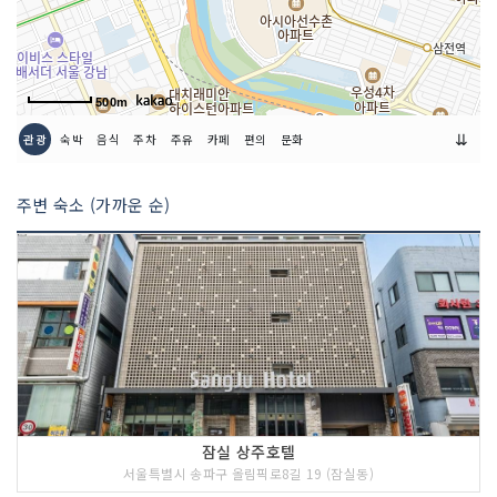
500m
⇊
관광
숙박
음식
주차
주유
카페
편의
문화
주변 숙소 (가까운 순)
잠실 상주호텔
서울특별시 송파구 올림픽로8길 19 (잠실동)