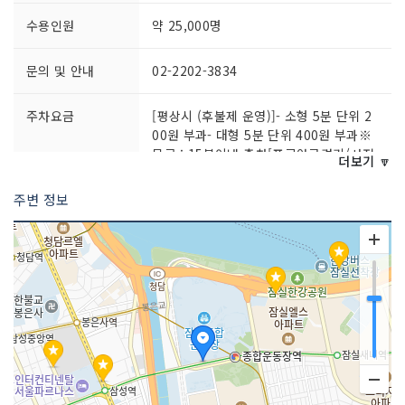
수용인원
약 25,000명
문의 및 안내
02-2202-3834
주차요금
[평상시 (후불제 운영)]- 소형 5분 단위 2
00원 부과- 대형 5분 단위 400원 부과※
무료 : 15분이내 출차[프로야구경기/사전
더보기 🔽
협의된 대형행사 (선불제 운영)]- 소형 6,
000원- 대형 12,000원
주변 정보
쉬는날
비시즌 기간
이용시간
경기별 상이