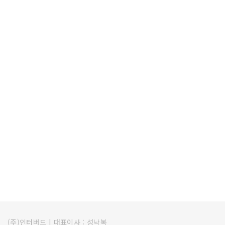
(주)인터버드
|
대표이사 : 성낙복