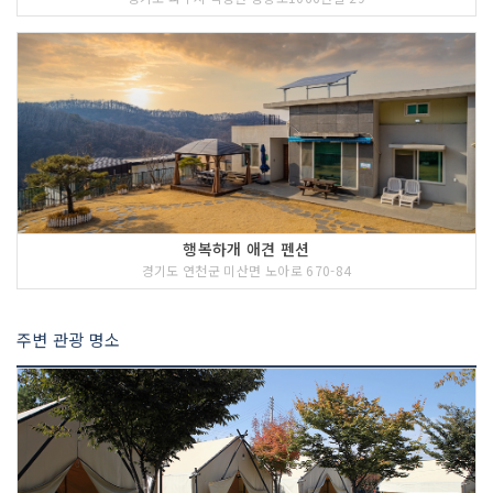
행복하개 애견 펜션
경기도 연천군 미산면 노아로 670-84
주변 관광 명소