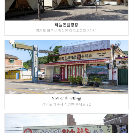
하늘연캠핑장
경기도 파주시 적성면 마지초교길 22-61
임진강 한우마을
경기도 파주시 적성면 솥뒤로 32