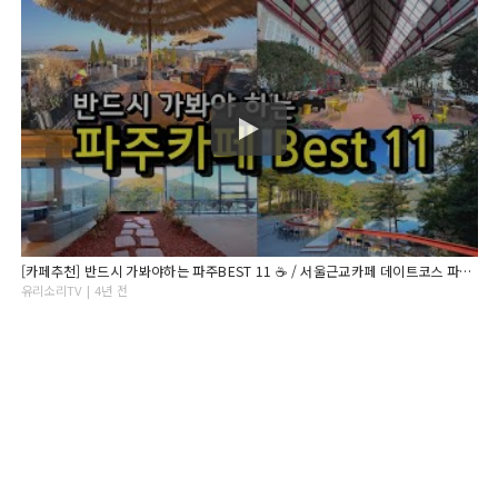
[카페추천] 반드시 가봐야하는 파주BEST 11 ☕ / 서울근교카페 데이트코스 파주맛집 / 겨울철 드라이브코스 / 레드브릿지 / 뮌스터담 / 레드파이프 / 더티트렁크 /
유리소리TV | 4년 전