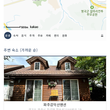
500m
⇊
관광
숙박
음식
주차
주유
카페
편의
문화
주변 숙소 (가까운 순)
파주감악산펜션
경기도 파주시 적성면 청송로1066번길 29