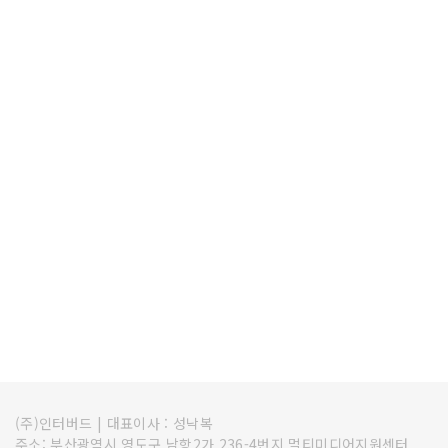
(주)인터버드
|
대표이사 : 성낙복
주소: 부산광역시 영도구 남항2가 236-4번지 멀티미디어지원센터