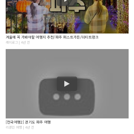
겨울에 꼭 가봐야할 여행지 추천/파주 퍼스트가든/더티트렁크
레이로그 | 4년 전
[전국여행2] 경기도 파주 여행
리경민 여행 | 4년 전