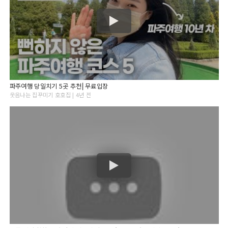
파주여행 당일치기 5곳 추천⎜무료입장
웃음나는 집꾸미기 호호집 | 4년 전