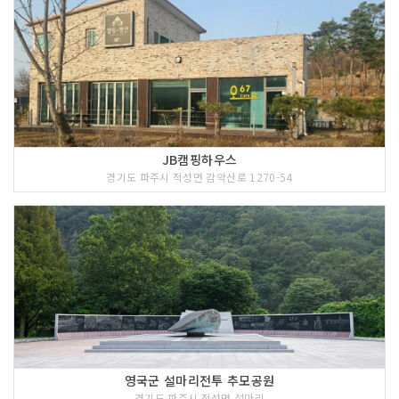
JB캠핑하우스
경기도 파주시 적성면 감악산로 1270-54
영국군 설마리전투 추모공원
경기도 파주시 적성면 설마리