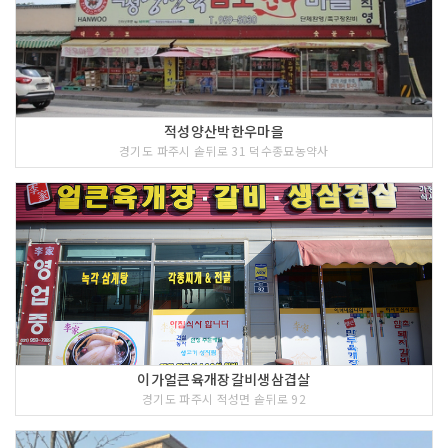
적성양산박한우마을
경기도 파주시 솥뒤로 31 덕수종묘농약사
이가얼큰육개장갈비생삼겹살
경기도 파주시 적성면 솥뒤로 92