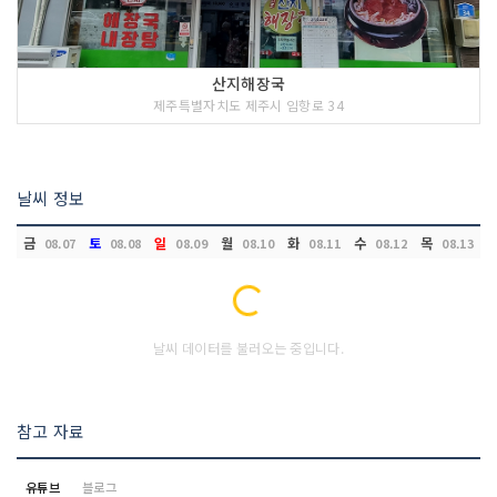
산지해장국
제주특별자치도 제주시 임항로 34
날씨 정보
금
토
일
월
화
수
목
08.07
08.08
08.09
08.10
08.11
08.12
08.13
Loading...
날씨 데이터를 불러오는 중입니다.
참고 자료
유튜브
블로그