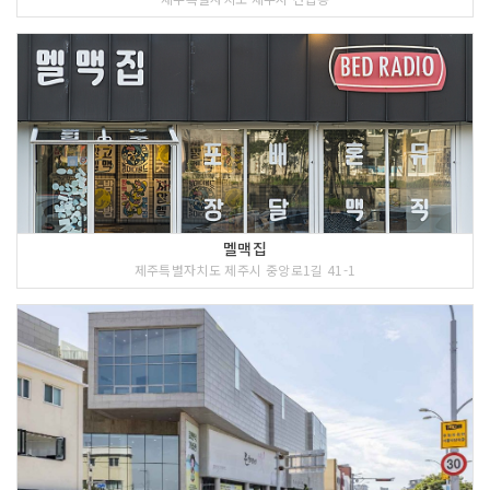
멜맥집
제주특별자치도 제주시 중앙로1길 41-1