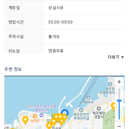
개장일
상설시장
영업시간
05:00~09:00
주차시설
불가능
쉬는날
연중무휴
더보기 🔽
화장실 설명
있음
주변 정보
판매 품목
수산물 등