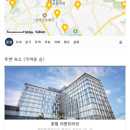
500m
⇊
관광
숙박
음식
주차
주유
카페
편의
문화
주변 숙소 (가까운 순)
호텔 리젠트마린
제주특별자치도 제주시 서부두2길 20