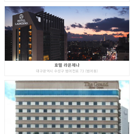
호텔 라온제나
대구광역시 수성구 범어천로 73 (범어동)