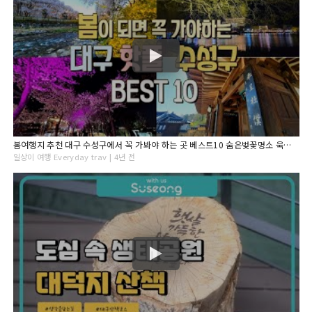
봄여행지 추천 대구 수성구에서 꼭 가봐야 하는 곳 베스트10 숨은벚꽃명소 욱수천 수성못 야경 대구미술관 아이니테마파크 수성랜드 대구맛집 들안길 외
일상이 여행 Everyday trav | 4년 전