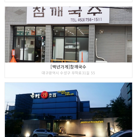
[백년가게]참깨국수
대구광역시 수성구 무학로31길 55