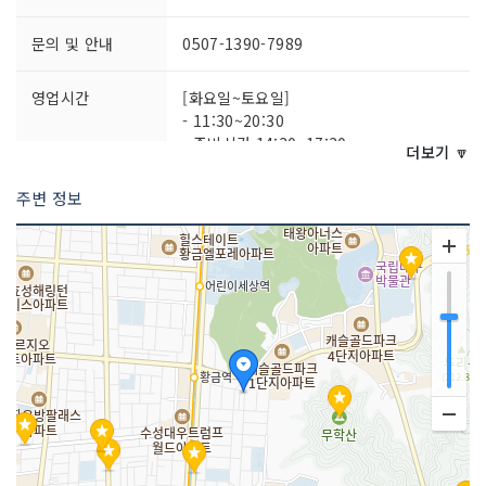
문의 및 안내
0507-1390-7989
영업시간
[화요일~토요일]
- 11:30~20:30
- 준비시간 14:30~17:30
더보기 🔽
- 마지막 주문 14:00, 20:00
[일요일]
주변 정보
- 11:30~15:00
- 마지막 주문 14:30
포장 가능
가능
주차시설
불가능
쉬는날
매주 월요일
취급 메뉴
광어 / 참돔 / 붉은새우 등