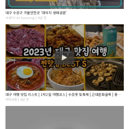
대구 수성구 가볼만한곳 '대덕지 생태공원'
수성TV At Suseong | 4년 전
대구 여행 맛집 리스트 | 1박2일 여행코스 | 수성못 빛축제 | 근대문화골목 | 뭉티기 | 대구막창 | 납작만두
박허사탕 | 4년 전