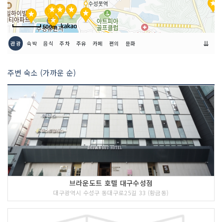
인허가번호
20150174533
500m
⇊
관광
숙박
음식
주차
주유
카페
편의
문화
주변 숙소 (가까운 순)
브라운도트 호텔 대구수성점
대구광역시 수성구 동대구로25길 33 (황금동)