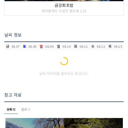
금강회초밥
대구광역시 수성구 청수로 115
날씨 정보
금
토
일
월
화
수
목
08.07
08.08
08.09
08.10
08.11
08.12
08.13
Loading...
날씨 데이터를 불러오는 중입니다.
참고 자료
유튜브
블로그