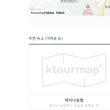
500m
주변 숙소 (가까운 순)
레이나호텔
경기도 남양주시 오남읍 팔현로 85