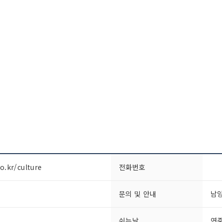
o.kr/culture
전화번호
문의 및 안내
남양
쉬는날
연