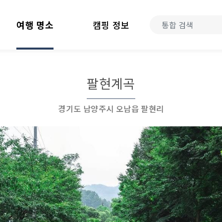
여행 명소
캠핑 정보
팔현계곡
경기도 남양주시 오남읍 팔현리