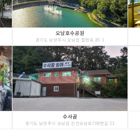
오남호수공원
경기도 남양주시 오남읍 팔현로 85-1
수사골
1
경기도 남양주시 오남읍 진건오남로708번길 53