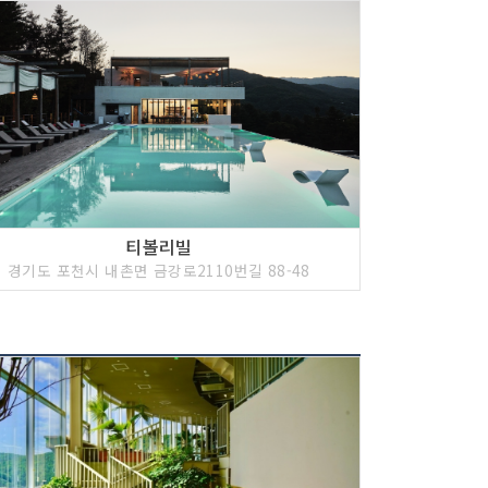
티볼리빌
경기도 포천시 내촌면 금강로2110번길 88-48