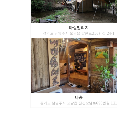
마실빌리지
경기도 남양주시 오남읍 팔현로216번길 24-1
다송
경기도 남양주시 오남읍 진건오남로690번길 12