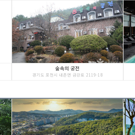
숲속의 궁전
경기도 포천시 내촌면 금강로 2119-18