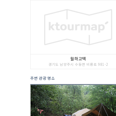
월하고택
경기도 남양주시 수동면 비룡로 981-2
주변 관광 명소