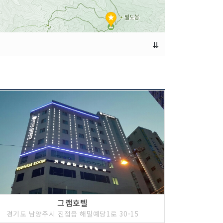
⇊
그램호텔
경기도 남양주시 진접읍 해밀예당1로 30-15