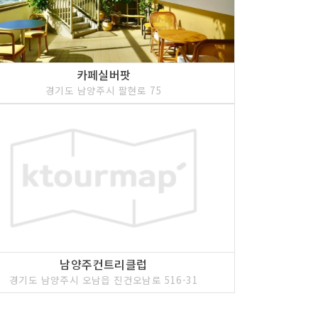
카페실버팟
경기도 남양주시 팔현로 75
남양주컨트리클럽
경기도 남양주시 오남읍 진건오남로 516-31