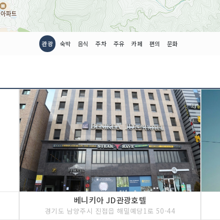
관광
숙박
음식
주차
주유
카페
편의
문화
베니키아 JD관광호텔
경기도 남양주시 진접읍 해밀예당1로 50-44