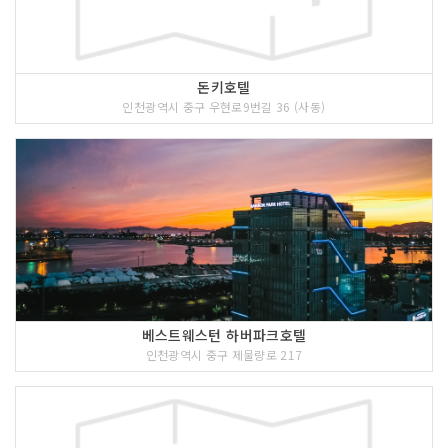
돈키호텔
인천광역시 중구 우현로9번길 36 (사동)
베스트웨스턴 하버파크호텔
인천광역시 중구 제물량로 217