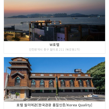
W호텔
인천광역시 중구 월미로 211 (북성동1가)
호텔 월미여관[한국관광 품질인증/Korea Quality]