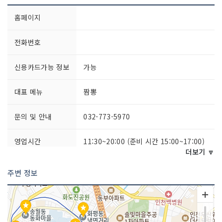
홈페이지
전화번호
신용카드가능 정보
가능
대표 메뉴
짬뽕
문의 및 안내
032-773-5970
영업시간
11:30~20:00 (준비 시간 15:00~17:00)
더보기 🔽
포장 가능
가능
주변 정보
주차시설
가능
쉬는날
매주 월요일