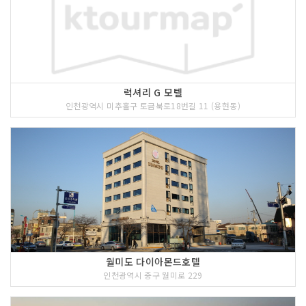
럭셔리 G 모텔
인천광역시 미추홀구 토금북로18번길 11 (용현동)
월미도 다이아몬드호텔
인천광역시 중구 월미로 229