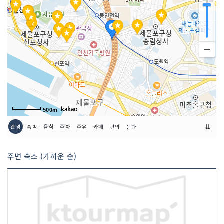
취급 메뉴
짜장면 / 탕수육 / 팔보채 등
인허가번호
19720190003
500m
⇊
관광
숙박
음식
주차
주유
카페
편의
문화
주변 숙소 (가까운 순)