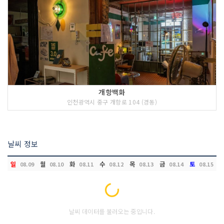
개항백화
인천광역시 중구 개항로 104 (경동)
날씨 정보
일
월
화
수
목
금
토
08.09
08.10
08.11
08.12
08.13
08.14
08.15
Loading...
날씨 데이터를 불러오는 중입니다.