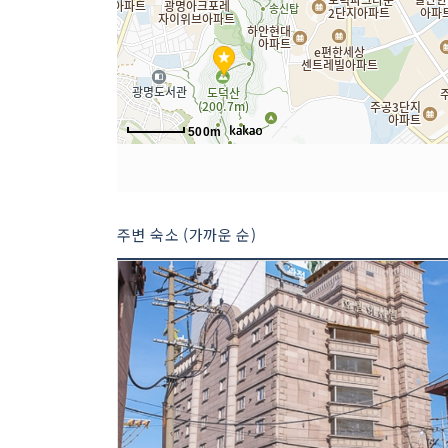
500m
주변 숙소 (가까운 순)