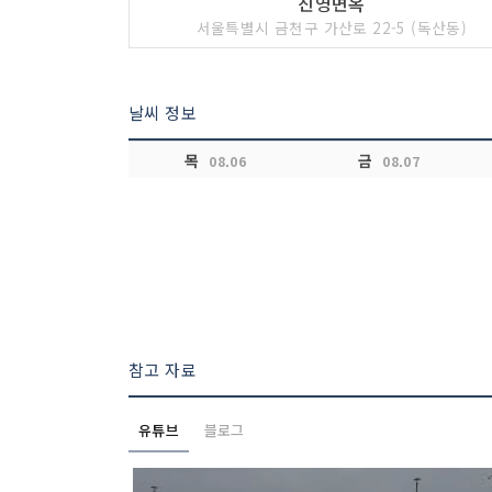
진영면옥
서울특별시 금천구 가산로 22-5 (독산동)
날씨 정보
목
금
08.06
08.07
참고 자료
유튜브
블로그