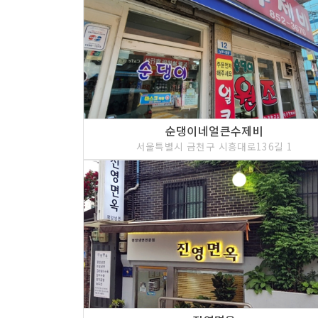
순댕이네얼큰수제비
서울특별시 금천구 시흥대로136길 1