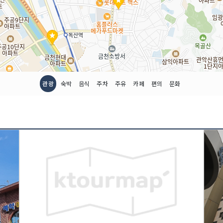
관광
숙박
음식
주차
주유
카페
편의
문화