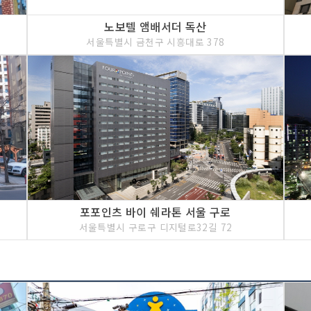
노보텔 앰배서더 독산
서울특별시 금천구 시흥대로 378
포포인츠 바이 쉐라톤 서울 구로
서울특별시 구로구 디지털로32길 72