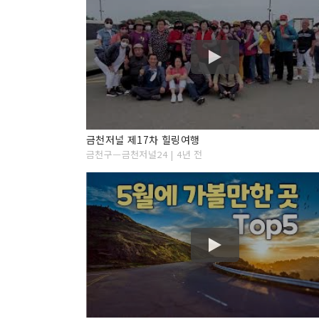
금천저널 제17차 힐링여행
금천구ᅳ금천저널24 | 4년 전