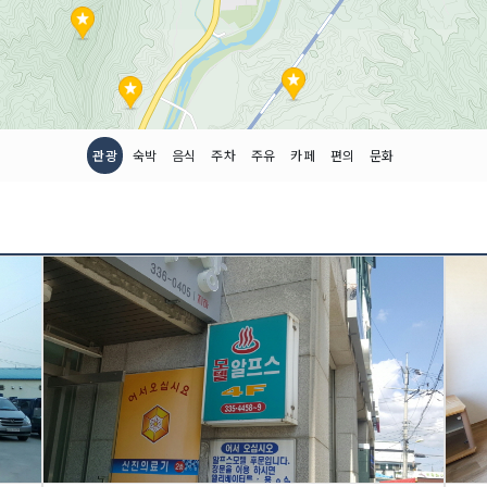
관광
숙박
음식
주차
주유
카페
편의
문화