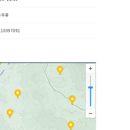
중무휴
110397091