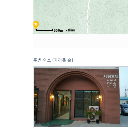
500m
주변 숙소 (가까운 순)