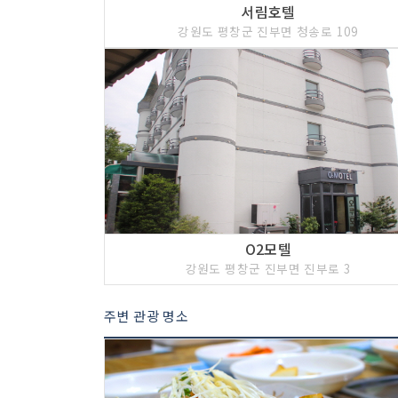
서림호텔
강원도 평창군 진부면 청송로 109
O2모텔
강원도 평창군 진부면 진부로 3
주변 관광 명소