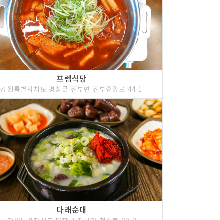
프렘식당
강원특별자치도 평창군 진부면 진부중앙로 44-1
다래순대