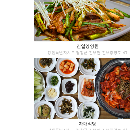
진일영양원
강원특별자치도 평창군 진부면 진부중앙로 43
자매식당