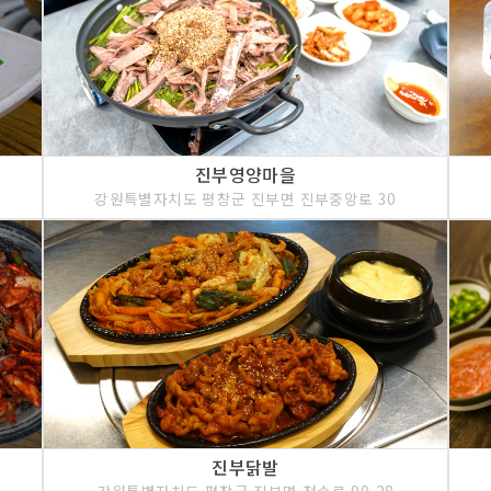
진부영양마을
강원특별자치도 평창군 진부면 진부중앙로 30
진부닭발