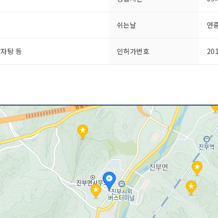
쉬는날
연
감자탕 등
인허가번호
20