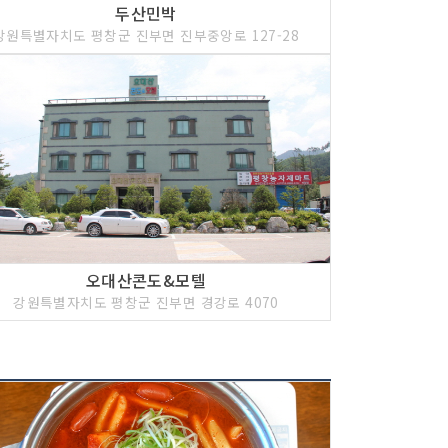
두산민박
강원특별자치도 평창군 진부면 진부중앙로 127-28
오대산콘도&모텔
강원특별자치도 평창군 진부면 경강로 4070