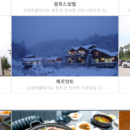
알프스모텔
강원특별자치도 평창군 진부면 진부시장뒷길 42
체르맛트
강원특별자치도 평창군 진부면 지령동길 51