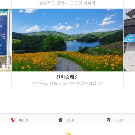
경상북도 안동시 도산면 서부리
선비순례길
경상북도 안동시 도산면 선성중앙길 24
일
월
화
08.09
08.10
08.11
Loading...