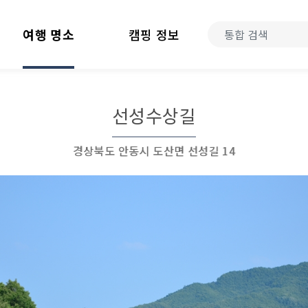
여행 명소
캠핑 정보
선성수상길
경상북도 안동시 도산면 선성길 14