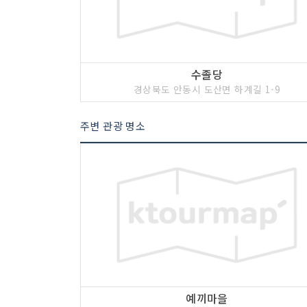
수졸당
경상북도 안동시 도산면 하계길 1-9
주변 관광 명소
예끼마을