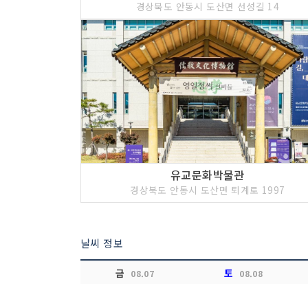
경상북도 안동시 도산면 선성길 14
유교문화박물관
경상북도 안동시 도산면 퇴계로 1997
날씨 정보
금
토
08.07
08.08