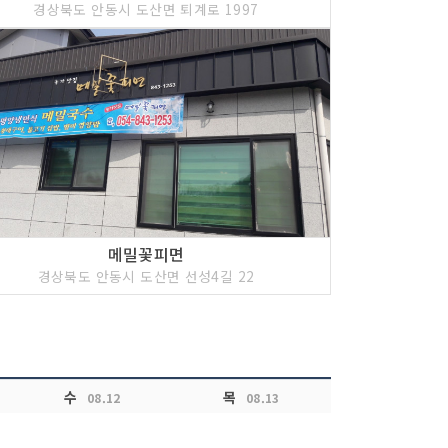
경상북도 안동시 도산면 퇴계로 1997
메밀꽃피면
경상북도 안동시 도산면 선성4길 22
수
목
08.12
08.13