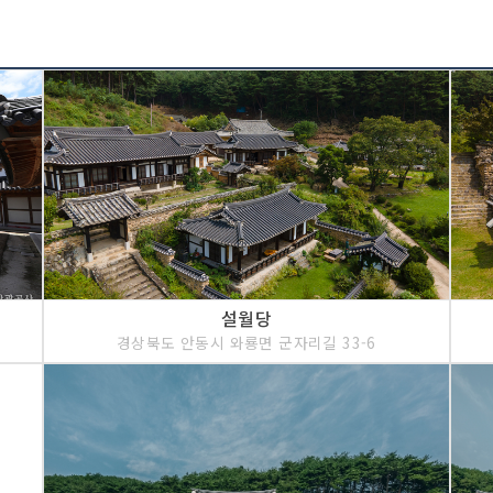
설월당
경상북도 안동시 와룡면 군자리길 33-6