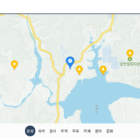
관광
숙박
음식
주차
주유
카페
편의
문화