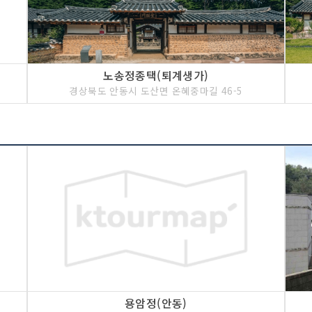
노송정종택(퇴계생가)
경상북도 안동시 도산면 온혜중마길 46-5
용암정(안동)