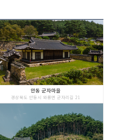
안동 군자마을
경상북도 안동시 와룡면 군자리길 21