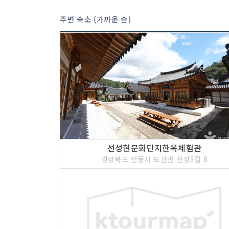
주변 숙소 (가까운 순)
선성현문화단지한옥체험관
경상북도 안동시 도산면 선성5길 8