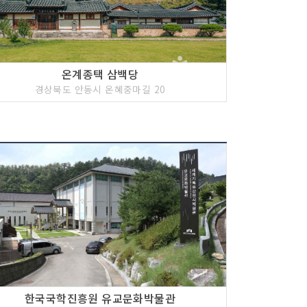
온계종택 삼백당
경상북도 안동시 온혜중마길 20
한국국학진흥원 유교문화박물관