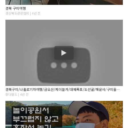
경북 구미여행
경상북도관광협회 | 4년 전
경북구미/나홀로기차여행/금오산/케이블카/대혜폭포/도선굴/해운사/구미올레길/금오저수지/
황다월드 | 4년 전