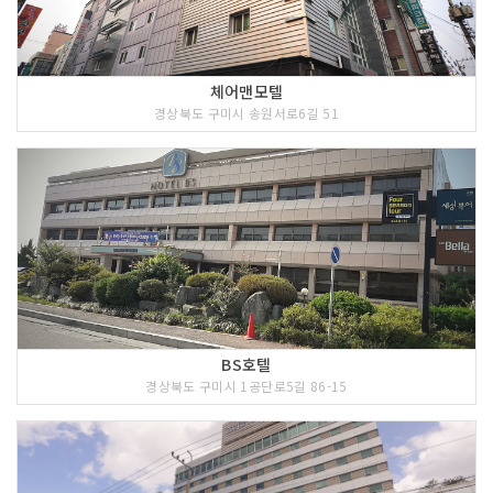
체어맨모텔
경상북도 구미시 송원서로6길 51
BS호텔
경상북도 구미시 1공단로5길 86-15