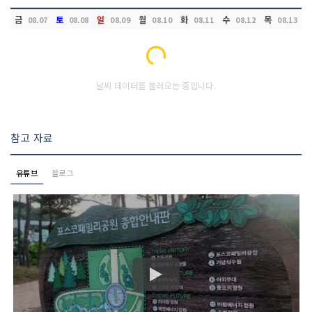
금
토
일
월
화
수
목
08.07
08.08
08.09
08.10
08.11
08.12
08.13
Loading...
날씨 데이터를 불러오는 중입니다.
참고 자료
유튜브
블로그