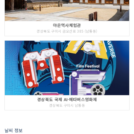
야은역사체험관
경상북도 구미시 금오산로 385 (남통동)
경상북도 국제 AI·메타버스영화제
경상북도 구미시 남통동
날씨 정보