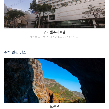
구미센츄리호텔
경상북도 구미시 3공단1로 296 (임수동)
주변 관광 명소
도선굴