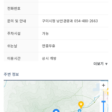
전화번호
문의 및 안내
구미시청 낭만관광과 054-480-2663
주차시설
가능
쉬는날
연중무휴
이용시간
상시 개방
더보기 🔽
주변 정보