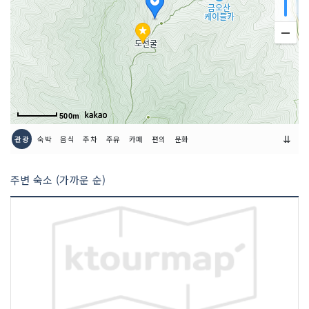
500m
⇊
관광
숙박
음식
주차
주유
카페
편의
문화
주변 숙소 (가까운 순)