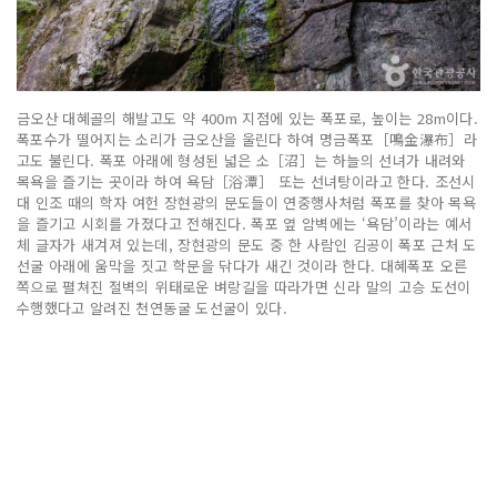
금오산 대혜골의 해발고도 약 400m 지점에 있는 폭포로, 높이는 28m이다.
폭포수가 떨어지는 소리가 금오산을 울린다 하여 명금폭포［鳴金瀑布］라
고도 불린다. 폭포 아래에 형성된 넓은 소［沼］는 하늘의 선녀가 내려와
목욕을 즐기는 곳이라 하여 욕담［浴潭］ 또는 선녀탕이라고 한다. 조선시
대 인조 때의 학자 여헌 장현광의 문도들이 연중행사처럼 폭포를 찾아 목욕
을 즐기고 시회를 가졌다고 전해진다. 폭포 옆 암벽에는 ‘욕담’이라는 예서
체 글자가 새겨져 있는데, 장현광의 문도 중 한 사람인 김공이 폭포 근처 도
선굴 아래에 움막을 짓고 학문을 닦다가 새긴 것이라 한다. 대혜폭포 오른
쪽으로 펼쳐진 절벽의 위태로운 벼랑길을 따라가면 신라 말의 고승 도선이
수행했다고 알려진 천연동굴 도선굴이 있다.