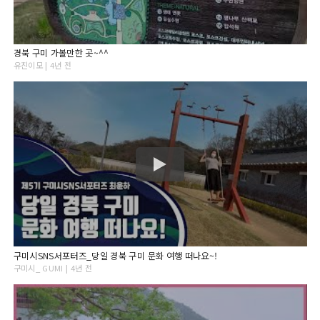
경북 구미 가볼만한 곳~^^
유진이모 | 4년 전
구미시SNS서포터즈_당일 경북 구미 문화 여행 떠나요~!
구미시_ GUMI | 4년 전