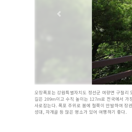
오장폭포는 강원특별자치도 정선군 여량면 구절리 있는
길은 209m이고 수직 높이는 127m로 전국에서 
사로잡는다. 폭포 주위로 봄에 철쭉이 만발하여 장관
성대, 자개골 등 많은 명소가 있어 여행하기 좋다.