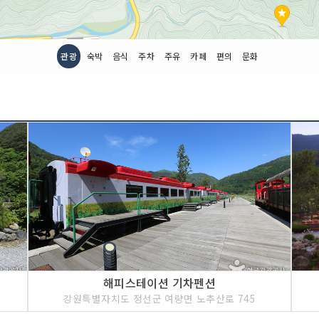
관광
숙박
음식
주차
주유
카페
편의
문화
해피스테이션 기차펜션
2
강원특별자치도 정선군 여량면 노추산로 745