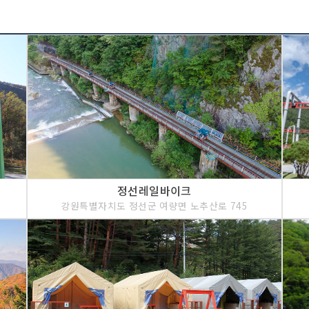
정선레일바이크
강원특별자치도 정선군 여량면 노추산로 745