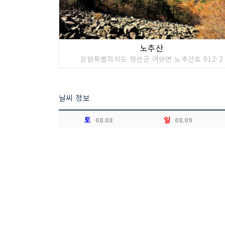
노추산
강원특별자치도 정선군 여량면 노추산로 912-2
날씨 정보
토
일
08.08
08.09