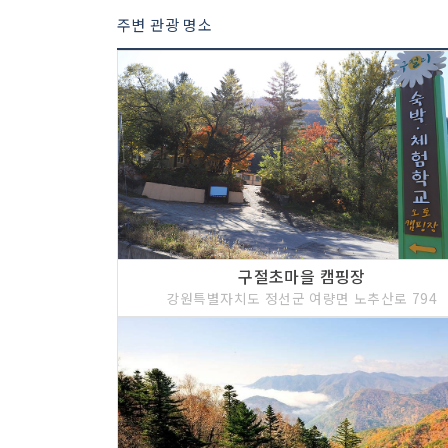
주변 관광 명소
구절초마을 캠핑장
강원특별자치도 정선군 여량면 노추산로 794