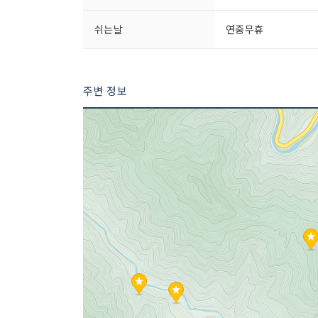
쉬는날
연중무휴
주변 정보