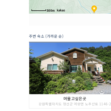
500m
주변 숙소 (가까운 순)
머물고싶은곳
강원특별자치도 정선군 여량면 노추산로 1146-