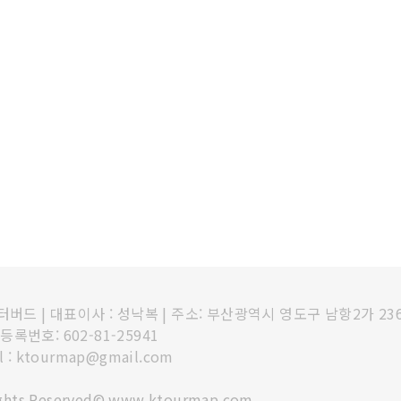
인터버드
|
대표이사 : 성낙복
|
주소: 부산광역시 영도구 남항2가 23
록번호: 602-81-25941
l : ktourmap@gmail.com
ights Reserved© www.ktourmap.com