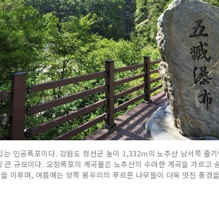
 인공폭포이다. 강원도 정선군 높이 1,332m의 노추산 남서쪽 줄
가장 큰 규모이다. 오장폭포의 계곡물은 노추산의 수려한 계곡을 가르고 
을 이루며, 여름에는 양쪽 봉우리의 푸르른 나무들이 더욱 멋진 풍경을