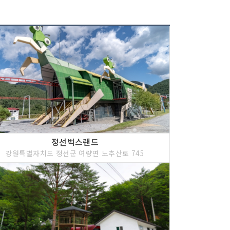
정선벅스랜드
강원특별자치도 정선군 여량면 노추산로 745