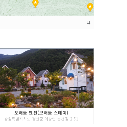
⇊
모래불 펜션(모래불 스테이)
강원특별자치도 정선군 여량면 송천길 2-51