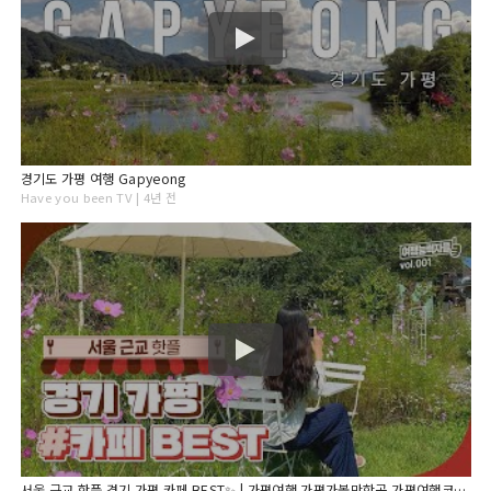
경기도 가평 여행 Gapyeong
Have you been TV | 4년 전
서울 근교 핫플 경기 가평 카페 BEST✨ | 가평여행,가평가볼만한곳,가평여행코스,경기도가볼만한곳, 서울근교가볼만한곳,가평카페,서울근교드라이브,서울근교카페,경기도카페,가평데이트