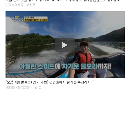
여행능력자들 | 4년 전
[오감여행 발걸음) 경기 가평] 펑평호에서 즐기는 수상레저 ''
NBS한국농업방송 | 4년 전