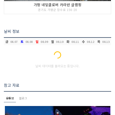
가평 네잎클로버 카라반 글램핑
경기도 가평군 장수로 156-20
날씨 정보
금
토
일
월
화
수
목
08.07
08.08
08.09
08.10
08.11
08.12
08.13
Loading...
날씨 데이터를 불러오는 중입니다.
참고 자료
유튜브
블로그