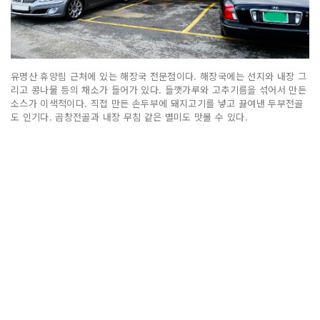
유명산 휴양림 근처에 있는 해장국 전문점이다. 해장국에는 선지와 내장 그
리고 콩나물 등의 채소가 들어가 있다. 들깻가루와 고추기름을 섞어서 만든
소스가 이색적이다. 직접 만든 손두부에 돼지고기를 넣고 끓여낸 두부전골
도 인기다. 곱창전골과 내장 무침 같은 별미도 맛볼 수 있다.