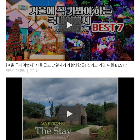
[겨울 국내여행지] 서울 근교 당일치기 가볼만한곳! 경기도 가평 여행 BEST7 아침고요수목원/오색별빛정원전
여행작가 봄비 | 4년 전