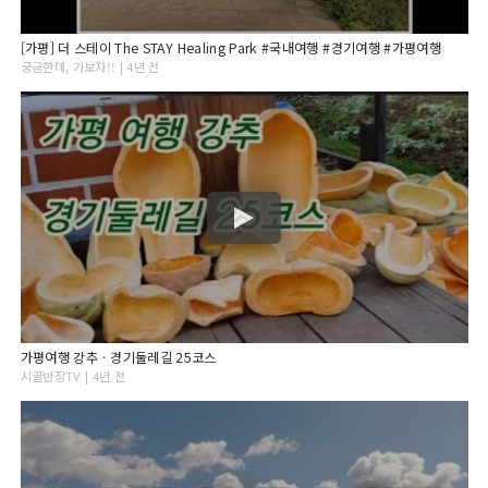
[가평] 더 스테이 The STAY Healing Park #국내여행 #경기여행 #가평여행
궁금한데, 가보자!! | 4년 전
가평여행 강추ㆍ경기둘레길 25코스
시골반장TV | 4년 전