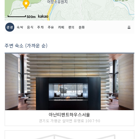
500m
⇊
관광
숙박
음식
주차
주유
카페
편의
문화
주변 숙소 (가까운 순)
아난티펜트하우스서울
경기도 가평군 설악면 유명로 1007-90