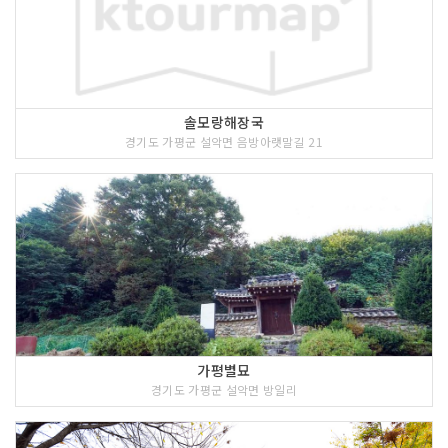
솔모랑해장국
경기도 가평군 설악면 음방아랫말길 21
가평별묘
경기도 가평군 설악면 방일리