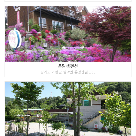
옹달샘펜션
경기도 가평군 설악면 유명산길 108