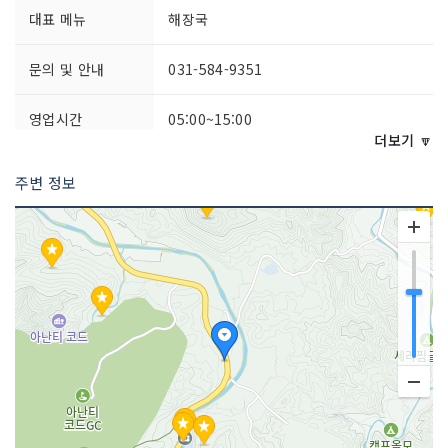
대표 메뉴
해장국
문의 및 안내
031-584-9351
영업시간
05:00~15:00
더보기 🔽
주차시설
가능
주변 정보
쉬는날
매주 수요일
취급 메뉴
두부전골 / 내장무침 / 곱창전골 외