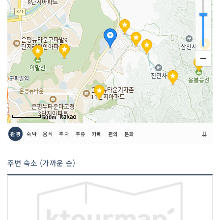
취급 메뉴
쑥 인절미 갸또 쇼콜라 / 크로핀 / 당근 치
즈 케이크 등
인허가번호
20160064094
500m
⇊
관광
숙박
음식
주차
주유
카페
편의
문화
주변 숙소 (가까운 순)