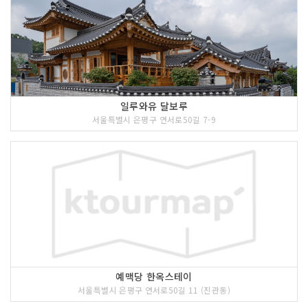
일루와유 달보루
서울특별시 은평구 연서로50길 7-9
예맥당 한옥스테이
서울특별시 은평구 연서로50길 11 (진관동)