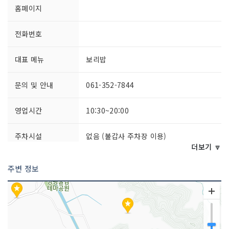
홈페이지
전화번호
대표 메뉴
보리밥
문의 및 안내
061-352-7844
영업시간
10:30~20:00
주차시설
없음 (불갑사 주차장 이용)
더보기 🔽
쉬는날
연중무휴
주변 정보
취급 메뉴
보리밥 / 옻닭 /한방백숙 외
인허가번호
20050527038