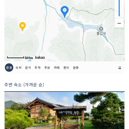
500m
⇊
관광
숙박
음식
주차
주유
카페
편의
문화
주변 숙소 (가까운 순)