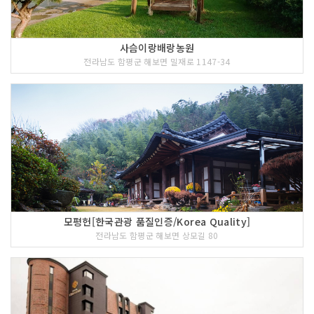
사슴이랑배랑농원
전라남도 함평군 해보면 밀재로 1147-34
모평헌[한국관광 품질인증/Korea Quality]
전라남도 함평군 해보면 상모길 80