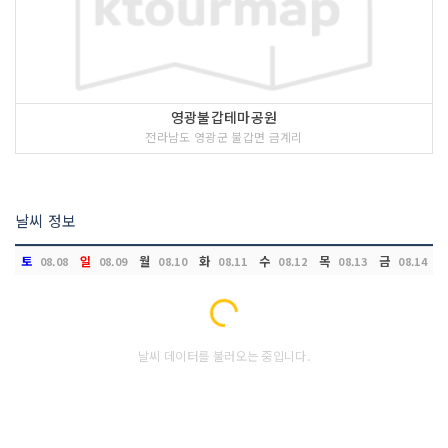
영광불갑테마공원
전라남도 영광군 불갑면 금계리
날씨 정보
토
일
월
화
수
목
금
08.08
08.09
08.10
08.11
08.12
08.13
08.14
Loading...
날씨 데이터를 불러오는 중입니다.