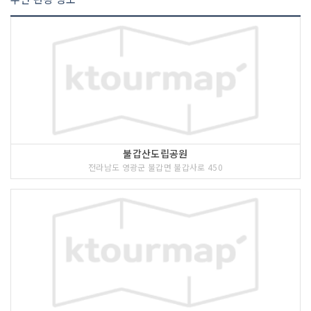
불갑산도립공원
전라남도 영광군 불갑면 불갑사로 450