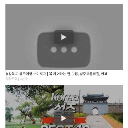
경상북도 성주여행 브이로그 | 꼭 가야하는 찐 맛집, 성주호둘레길, 카페
깔깔트립 | 4년 전