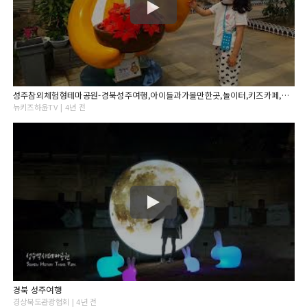
성주참외체험형테마공원-경북성주여행,아이들과가볼만한곳,놀이터,키즈카페,전시,체험,식물원
뉴키즈하윤TV | 4년 전
경북 성주여행
경상북도관광협회 | 4년 전