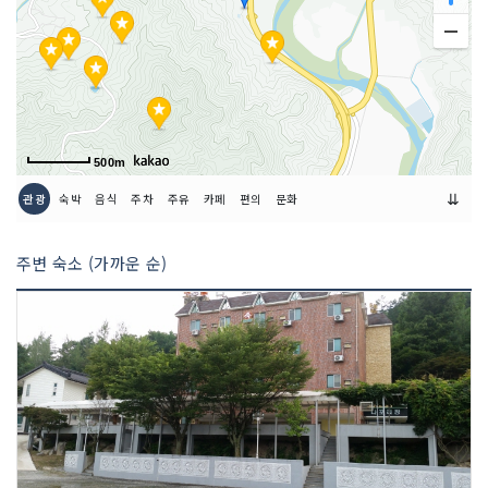
500m
⇊
관광
숙박
음식
주차
주유
카페
편의
문화
주변 숙소 (가까운 순)