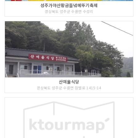
성주가야산황금들녘메뚜기축제
경상북도 성주군 수륜면 수성리
산여울식당
경상북도 성주군 수륜면 참별로 1415-14