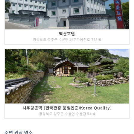
백운호텔
경상북도 성주군 수륜면 성주가야산로 795-6
사우당종택 [한국관광 품질인증/Korea Quality]
경상북도 성주군 수륜면 수륜길 54-4
주변 관광 명소