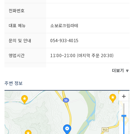
전화번호
대표 메뉴
소보로크림라테
문의 및 안내
054-933-4015
영업시간
11:00~21:00 (마지막 주문 20:30)
주차시설
가능
더보기 🔽
주변 정보
쉬는날
매주 월요일
취급 메뉴
자몽블랙티 / 꽃차 / 아메리카노 / 카페라
떼 등
인허가번호
20180573135