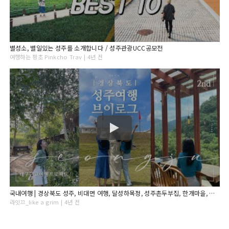
별성소, 별일있는 성주를 소개합니다 / 성주관광UCC공모전
여행하는 핑초 Pinkcho Trav | 4년 전
국내여행 | 경상북도 성주, 비대면 여행, 달성하목정, 성주촌두부집, 한개마을, 앤의정원, 카페 리베볼, 성주역사테마공원
라잇끄_like a grim | 4년 전