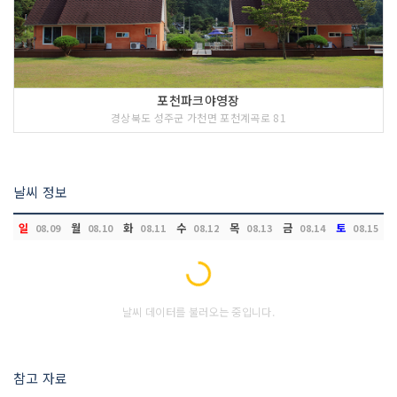
포천파크야영장
경상북도 성주군 가천면 포천계곡로 81
날씨 정보
일
월
화
수
목
금
토
08.09
08.10
08.11
08.12
08.13
08.14
08.15
Loading...
날씨 데이터를 불러오는 중입니다.
참고 자료