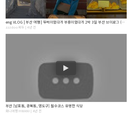
eng VLOG | 부산 여행 | 뚜벅이였다가 부릉이였다가 2박 3일 부산 브이로그 (캡슐열차, 영도 흰여울문화마을, 이터널선샤인 소금빵, 해성막창, 컵넛, 로우앤스윗, 서면맛집)
zzzdoo찌두 | 4년 전
부산 [남포동, 광복동, 영도구] 필수코스 유명한 식당
화니여행 HWANI | 4년 전