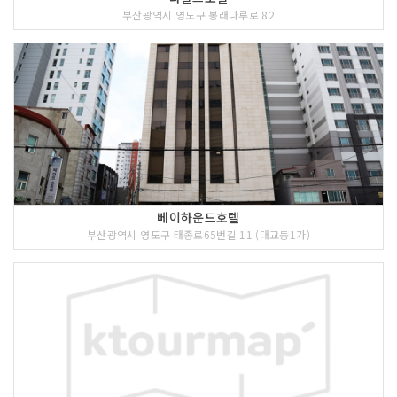
부산광역시 영도구 봉래나루로 82
베이하운드호텔
부산광역시 영도구 태종로65번길 11 (대교동1가)