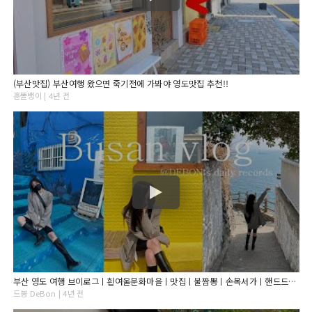
(부산맛집) 부산여행 왔으면 죽기전에 가봐야 영도맛집 추천!!
훈똘뱅이 | 4년 전
부산 영도 여행 브이로그ㅣ흰여울문화마을ㅣ맛집ㅣ불짬뽕ㅣ손목서가ㅣ핸드드립ㅣ모모스커피ㅣ전포카페거리ㅣ이터널선샤인ㅣ소금빵ㅣbusan vlogㅣ미나리 삼겹살ㅣ
드봉 DeBon | 4년 전