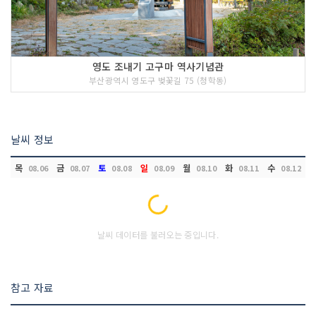
영도 조내기 고구마 역사기념관
부산광역시 영도구 벚꽃길 75 (청학동)
날씨 정보
목
금
토
일
월
화
수
08.06
08.07
08.08
08.09
08.10
08.11
08.12
Loading...
날씨 데이터를 불러오는 중입니다.
참고 자료