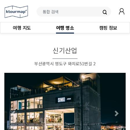
여행 지도
여행 명소
캠핑 정보
신기산업
부산광역시 영도구 와치로51번길 2