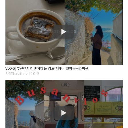
VLOG| 부산여자의 혼자하는 영도여행✨| 흰여울문화마을
서진박seojin_p | 4년 전