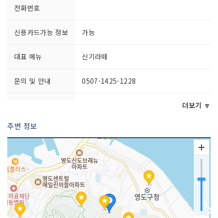
전화번호
신용카드가능 정보
가능
대표 메뉴
신기라떼
문의 및 안내
0507-1425-1228
영업시간
11:00~23:00
더보기 🔽
라스트오더 22:00
주변 정보
포장 가능
가능
주차시설
가능
요금(무료)
쉬는날
연중무휴