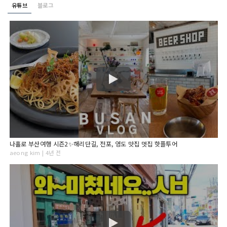
유튜브
블로그
나홀로 부산여행 시즌2✨해리단길, 전포, 영도 맛집 멋집 핫플투어
aeong kim | 4년 전