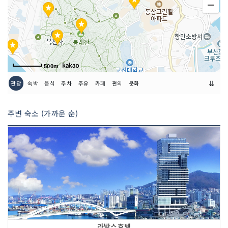
취급 메뉴
신기라떼 / 그릴드 풀드포크 샌드위치 /
아메리카노 / 콜드브루 외
인허가번호
20160130163
500m
⇊
관광
숙박
음식
주차
주유
카페
편의
문화
주변 숙소 (가까운 순)
라발스호텔