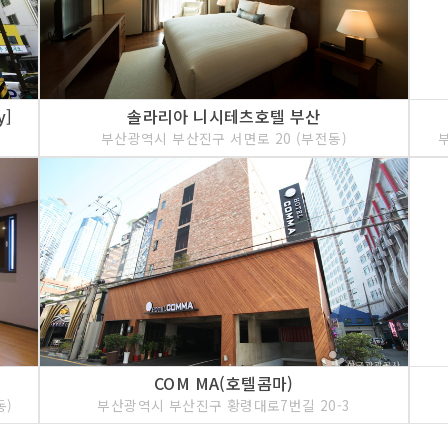
y]
솔라리아 니시테츠호텔 부산
부산광역시 부산진구 서면로 20 (부전동)
COM MA(호텔콤마)
동)
부산광역시 부산진구 황령대로7번길 20-3