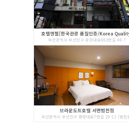
호텔엔젤[한국관광 품질인증/Korea Qualit
부산광역시 부산진구 중앙대로692번길 46-7
브라운도트호텔 서면범천점
부산광역시 부산진구 황령대로7번길 20-11 (범천