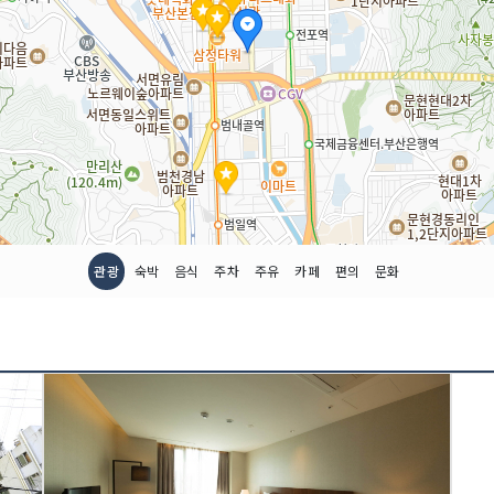
관광
숙박
음식
주차
주유
카페
편의
문화