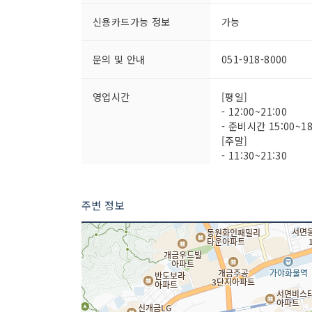
신용카드가능 정보
가능
문의 및 안내
051-918-8000
영업시간
[평일]
- 12:00~21:00
- 준비시간 15:00~18
[주말]
- 11:30~21:30
- 준비시간 13:30~14
※ 자세한 사항은 전
주변 정보
주차시설
가능
쉬는날
매주 월요일, 화요일
인허가번호
20110131605