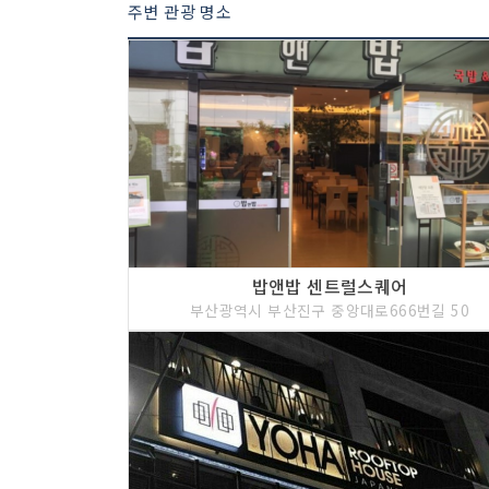
주변 관광 명소
밥앤밥 센트럴스퀘어
부산광역시 부산진구 중앙대로666번길 50