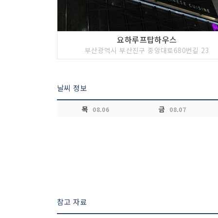
요하루프탑하우스
부산광역시 부산진구 중앙대로680번길 23
날씨 정보
목
금
08.06
08.07
참고 자료