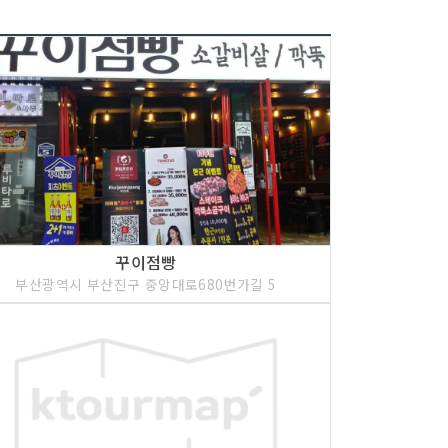
꾸이점빵
부산광역시 부산진구 중앙대로680번가길 5