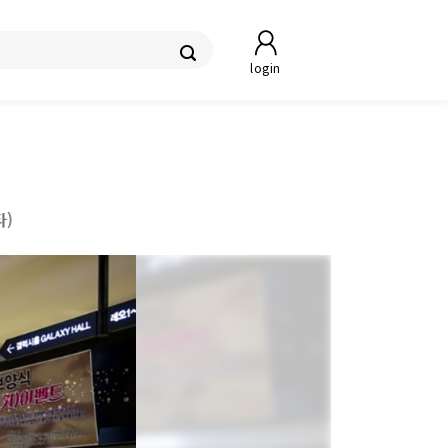
login
타)