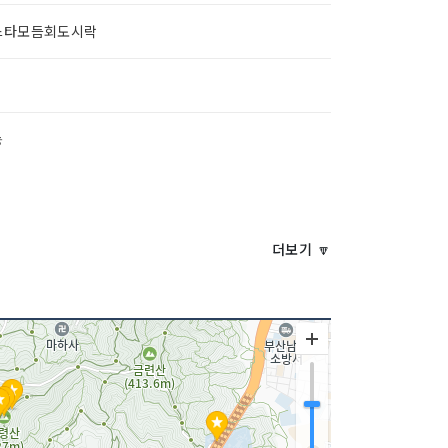
스타모듬회도시락
능
더보기 🔽
약 가능
타홈파티 / 뷔페 등