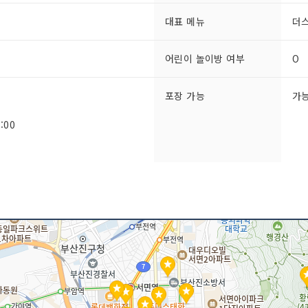
대표 메뉴
더
어린이 놀이방 여부
O
포장 가능
가
:00
:00
화문의 요망
예약안내
예
취급 메뉴
더스