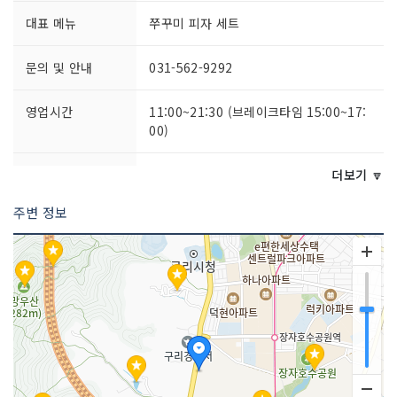
대표 메뉴
쭈꾸미 피자 세트
문의 및 안내
031-562-9292
영업시간
11:00~21:30 (브레이크타임 15:00~17:
00)
주차시설
가능
더보기 🔽
주변 정보
쉬는날
명절 당일 (설날, 추석)
취급 메뉴
쭈꾸미 피자 세트 / 쭈꾸미 볶음 / 등갈비
찜 / 돈까스
인허가번호
20120330092