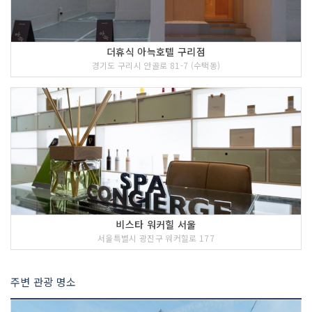
더휴식 아늑호텔 구리점
경기도 구리시 안골로 81-7 (수택동)
비스타 워커힐 서울
서울특별시 광진구 워커힐로 177
주변 관광 명소