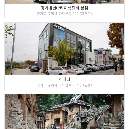
강가네한다리이향갈비 본점
경기도 구리시 아차산로 302 (교문동)
앤아더
경기도 구리시 아차산로 294 (교문동)