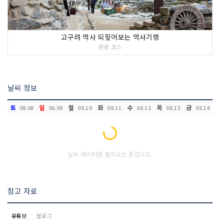
고구려 역사 되짚어보는 역사기행
관광 코스
날씨 정보
토
일
월
화
수
목
금
08.08
08.09
08.10
08.11
08.12
08.13
08.14
Loading...
날씨 데이터를 불러오는 중입니다.
참고 자료
유튜브
블로그