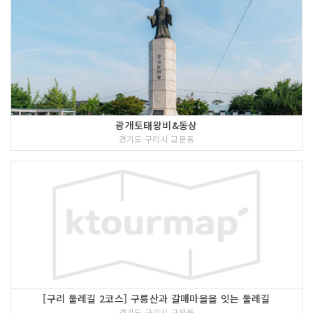
광개토태왕비&동상
경기도 구리시 교문동
[구리 둘레길 2코스] 구릉산과 갈매마을을 잇는 둘레길
경기도 구리시 교문동