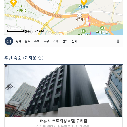
500m
⇊
관광
숙박
음식
주차
주유
카페
편의
문화
주변 숙소 (가까운 순)
더휴식 크로와상호텔 구리점
경기도 구리시 체육관로 148 (교문동)