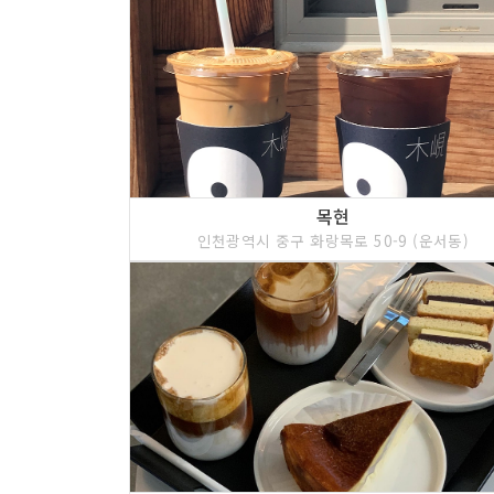
목현
인천광역시 중구 화랑목로 50-9 (운서동)