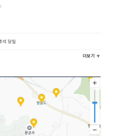
능
추석 당일
더보기 🔽
150190351