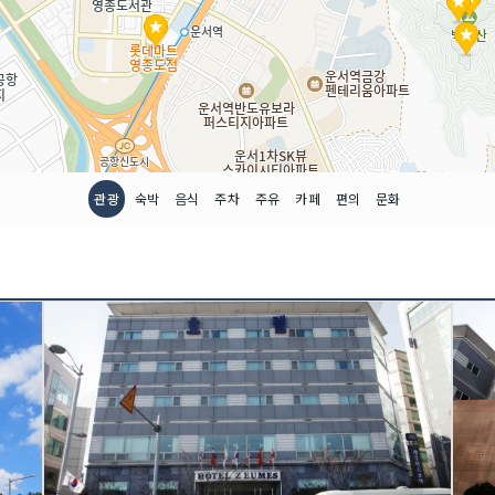
관광
숙박
음식
주차
주유
카페
편의
문화