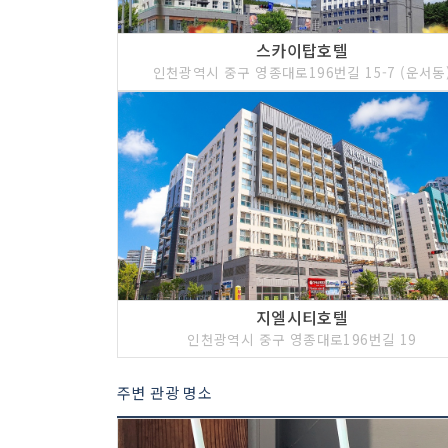
스카이탑호텔
인천광역시 중구 영종대로196번길 15-7 (운서동
지엘시티호텔
인천광역시 중구 영종대로196번길 19
주변 관광 명소