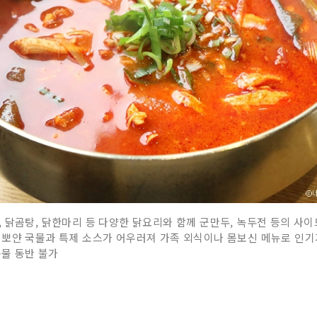
 닭곰탕, 닭한마리 등 다양한 닭요리와 함께 군만두, 녹두전 등의 사이
뽀얀 국물과 특제 소스가 어우러져 가족 외식이나 몸보신 메뉴로 인기가
동물 동반 불가