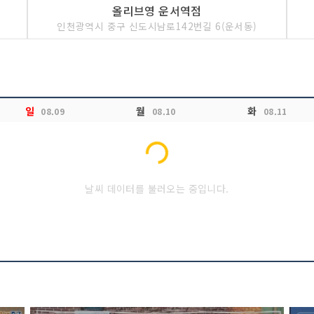
올리브영 운서역점
인천광역시 중구 신도시남로142번길 6(운서동)
일
월
화
08.09
08.10
08.11
Loading...
날씨 데이터를 불러오는 중입니다.