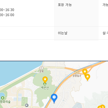
포장 가능
가
0~16:30
0~16:00
쉬는날
설·
닭한마리 등
인허가번호
20