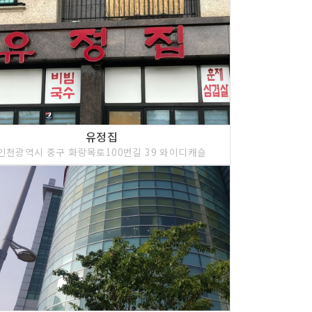
유정집
인천광역시 중구 화랑목로100번길 39 와이디캐슬