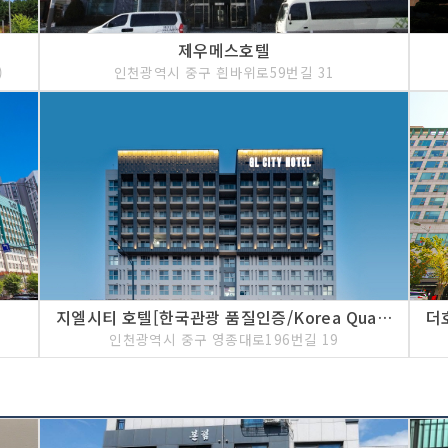
제우메스호텔
)
인천광역시 중구 흰바위로59번길 31
지엘시티 호텔[한국관광 품질인증/Korea Quality]
인천광역시 중구 영종대로196번길 19