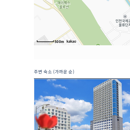
500m
주변 숙소 (가까운 순)