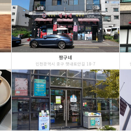
짱구네
인천광역시 중구 햇내로안길 18-7