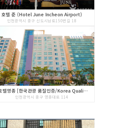
호텔 준 (Hotel June Incheon Airport)
인천광역시 중구 신도시남로150번길 18
더호텔영종 [한국관광 품질인증/Korea Quality]
인천광역시 중구 영종대로 114