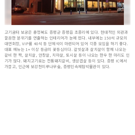
고기굼터 보궁은 충청북도 증평군 증평읍 초중리에 있다. 현대적인 외관과
깔끔한 분위기를 연출하는 인테리어가 눈에 띈다. 내부에는 150석 규모의
대연회장, VIP룸 40석 등 단체석이 마련되어 있어 각종 모임을 하기 좋다.
대표 메뉴는 1+ 이상 등급의 꽃등심이다. 갈빗살과 살치살이 함께 나오는
갈비 한 짝, 살치살, 안창살, 치마살, 토시살 등이 나오는 한우 한 마리도 인
기가 많다. 돼지고기로는 전통돼지갈비, 생삼겹살 등이 있다. 증평 IC에서
가깝고, 인근에 보강천미루나무숲, 증평민속체험박물관이 있다.