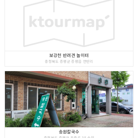
보강천 반려견 놀이터
충청북도 증평군 증평읍 연탄리
송원칼국수
충청북도 증평군 초중로 38 송원