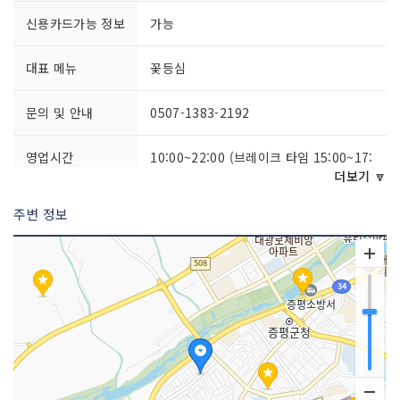
신용카드가능 정보
가능
대표 메뉴
꽃등심
문의 및 안내
0507-1383-2192
영업시간
10:00~22:00 (브레이크 타임 15:00~17:
00)
더보기 🔽
주변 정보
주차시설
가능
요금 (무료)
쉬는날
연중무휴
취급 메뉴
갈비한짝 / 전통돼지갈비 / 생삼겹살 / 한
우한마리 / 살치살 등
인허가번호
20180449142