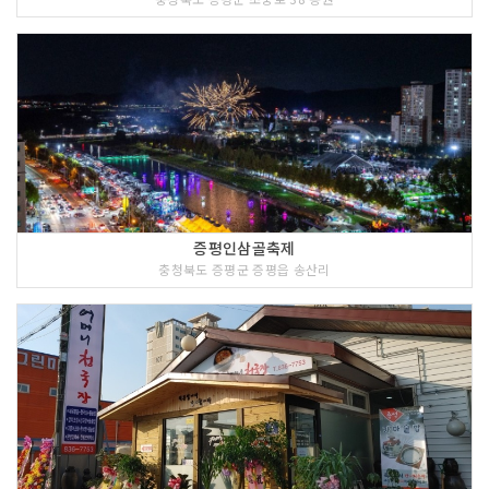
증평인삼골축제
충청북도 증평군 증평읍 송산리