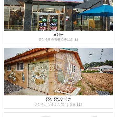
토방촌
충청북도 증평군 초중11길 11
증평 증안골마을
충청북도 증평군 증평읍 삼보로 113