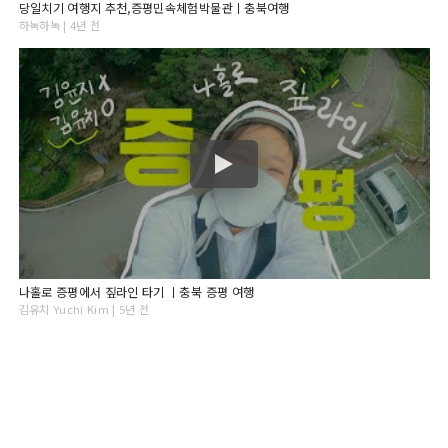
당일치기 여행지 추천,증평민속체험박물관ㅣ충북여행
하녹하녹 | 4년 전
나홀로 증평에서 짚라인 타기 ㅣ충북 증평 여행
김유치 Yuchi Kim | 5년 전