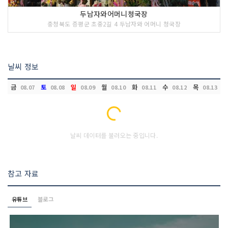
두남자와어머니청국장
충청북도 증평군 초중2길 4 두남자와 어머니 청국장
날씨 정보
금
토
일
월
화
수
목
08.07
08.08
08.09
08.10
08.11
08.12
08.13
Loading...
날씨 데이터를 불러오는 중입니다.
참고 자료
유튜브
블로그