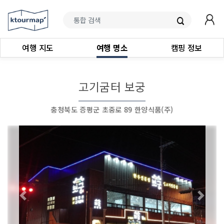
여행 지도
여행 명소
캠핑 정보
고기굼터 보궁
충청북도 증평군 초중로 89 한양식품(주)