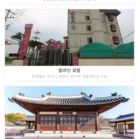
델라인 모텔
충청북도 청주시 청원구 북이면 대율내추길 338