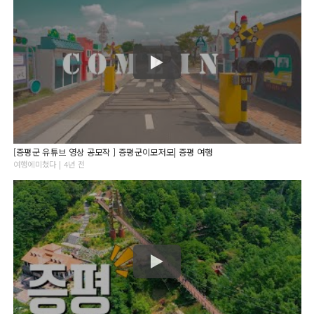
[증평군 유튜브 영상 공모작 ] 증평군이모저모| 증평 여행
여행에미쳤다 | 4년 전