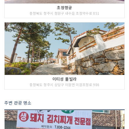
초정행궁
충청북도 청주시 청원구 내수읍 초정약수로 851
이티성 풀빌라
충청북도 청주시 상당구 미원면 미원초정로 986
주변 관광 명소