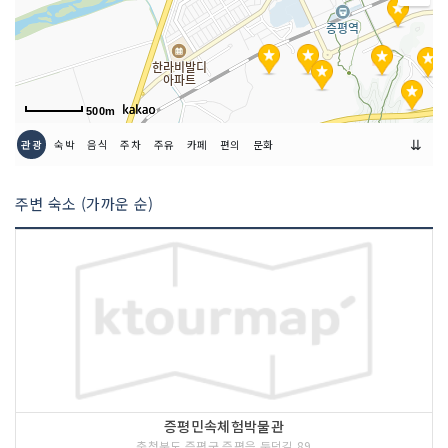
500m
⇊
관광
숙박
음식
주차
주유
카페
편의
문화
주변 숙소 (가까운 순)
증평민속체험박물관
충청북도 증평군 증평읍 둔덕길 89