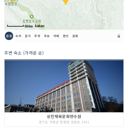
500m
⇊
관광
숙박
음식
주차
주유
카페
편의
문화
주변 숙소 (가까운 순)
상천체육문화연수원
경기도 가평군 청평면 경춘로 1401