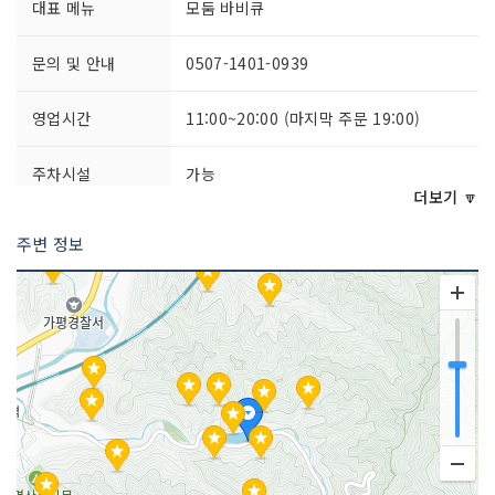
대표 메뉴
모둠 바비큐
문의 및 안내
0507-1401-0939
영업시간
11:00~20:00 (마지막 주문 19:00)
주차시설
가능
더보기 🔽
쉬는날
매주 화요일
주변 정보
취급 메뉴
실속 바비큐 / 목살 / 삼겹살 / 새우 / 된
장찌개 등
인허가번호
20080377018