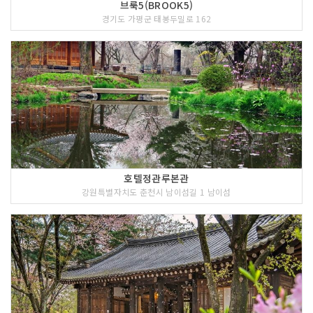
브룩5(BROOK5)
경기도 가평군 태봉두밀로 162
호텔정관루본관
강원특별자치도 춘천시 남이섬길 1 남이섬