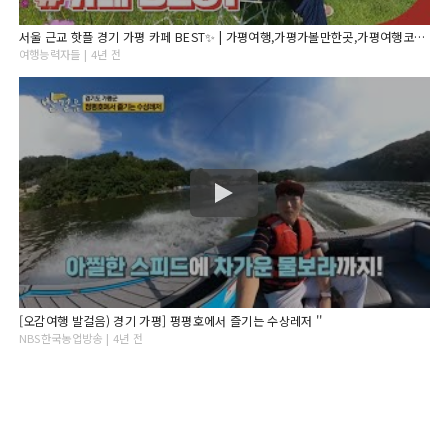
서울 근교 핫플 경기 가평 카페 BEST✨ | 가평여행,가평가볼만한곳,가평여행코스,경기도가볼만한곳, 서울근교가볼만한곳,가평카페,서울근교드라이브,서울근교카페,경기도카페,가평데이트
여행능력자들 | 4년 전
[오감여행 발걸음) 경기 가평] 펑평호에서 즐기는 수상레저 ''
NBS한국농업방송 | 4년 전