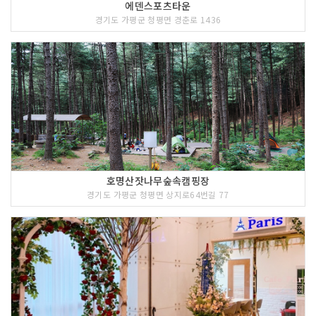
에덴스포츠타운
경기도 가평군 청평면 경춘로 1436
호명산잣나무숲속캠핑장
경기도 가평군 청평면 상지로64번길 77