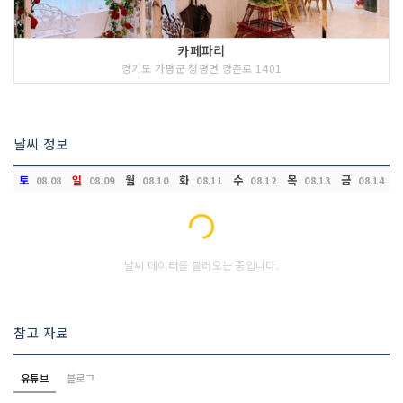
카페파리
경기도 가평군 청평면 경춘로 1401
날씨 정보
토
일
월
화
수
목
금
08.08
08.09
08.10
08.11
08.12
08.13
08.14
Loading...
날씨 데이터를 불러오는 중입니다.
참고 자료
유튜브
블로그