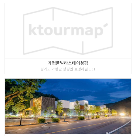
가평풀빌라스테이청평
경기도 가평군 청평면 호명리길 151