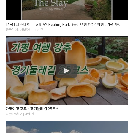
[가평] 더 스테이 The STAY Healing Park #국내여행 #경기여행 #가평여행
궁금한데, 가보자!! | 4년 전
가평여행 강추ㆍ경기둘레길 25코스
시골반장TV | 4년 전