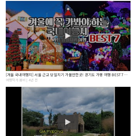
[겨울 국내여행지] 서울 근교 당일치기 가볼만한곳! 경기도 가평 여행 BEST7 아침고요수목원/오색별빛정원전
여행작가 봄비 | 4년 전