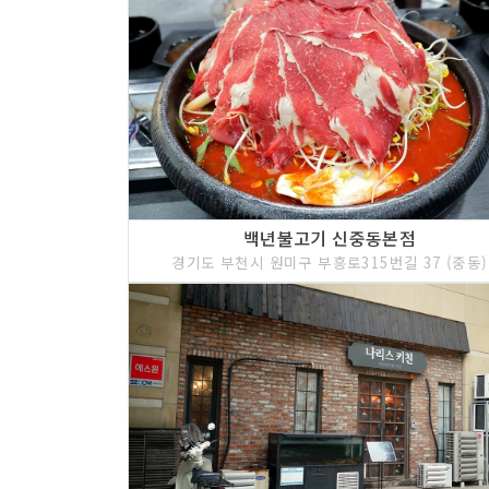
백년불고기 신중동본점
경기도 부천시 원미구 부흥로315번길 37 (중동)