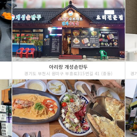
아리랑 개성손만두
경기도 부천시 원미구 부흥로315번길 41 (중동)