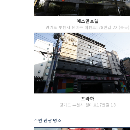
에스알호텔
경기도 부천시 원미구 석천로178번길 22 (중동)
프라하
경기도 부천시 원미로17번길 18
주변 관광 명소