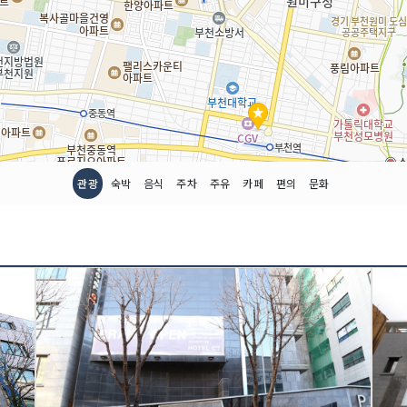
관광
숙박
음식
주차
주유
카페
편의
문화