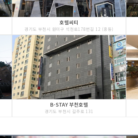
호텔씨티
경기도 부천시 원미구 석천로178번길 12 (중동)
B-STAY 부천호텔
경기도 부천시 길주로 131