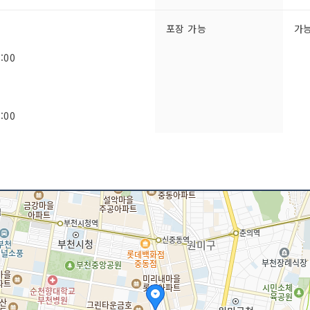
포장 가능
가
:00
:00
쉬는날
연
불초밥 / 명란 계란 초밥 등
인허가번호
20