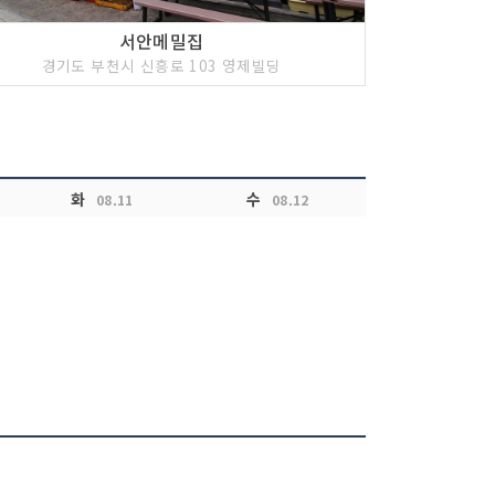
서안메밀집
경기도 부천시 신흥로 103 영제빌딩
화
수
08.11
08.12