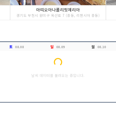
아띠오아나폴리핏제리아
경기도 부천시 원미구 옥산로 7 (중동, 리첸시아 중동)
토
일
월
08.08
08.09
08.10
Loading...
날씨 데이터를 불러오는 중입니다.