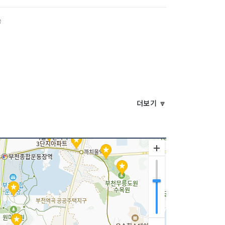
능
더보기 🔽
중무휴
140297342