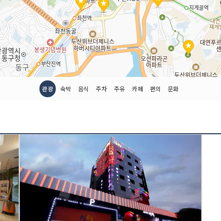
관광
숙박
음식
주차
주유
카페
편의
문화