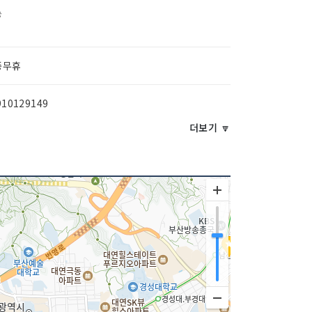
능
중무휴
910129149
더보기 🔽