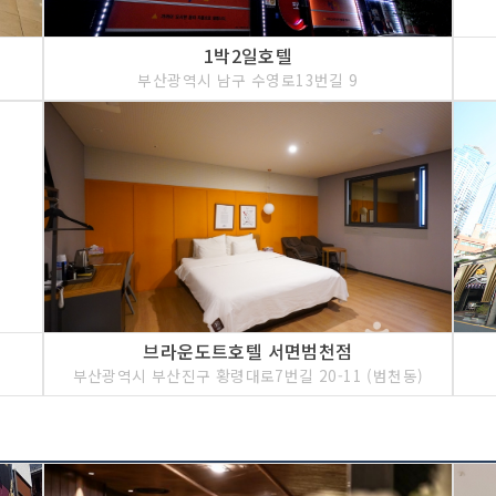
1박2일호텔
부산광역시 남구 수영로13번길 9
브라운도트호텔 서면범천점
부산광역시 부산진구 황령대로7번길 20-11 (범천동)