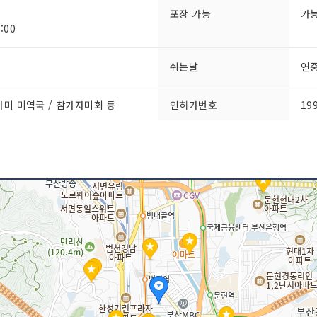
포장 가능
가
:00
쉬는날
연
자미 미역국 / 참가자미회 등
인허가번호
19