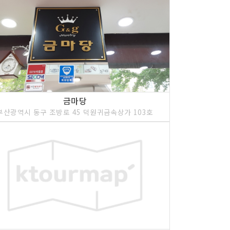
금마당
부산광역시 동구 조방로 45 덕원귀금속상가 103호