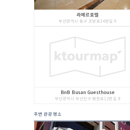
라메르호텔
부산광역시 동구 조방로34번길 9
BnB Busan Guesthouse
부산광역시 부산진구 범천로12번길 8
주변 관광 명소