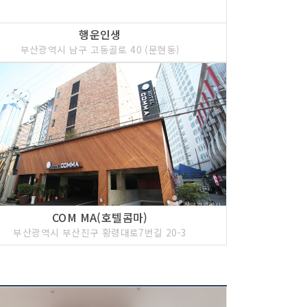
행운인생
부산광역시 남구 고동골로 40 (문현동)
COM MA(호텔콤마)
부산광역시 부산진구 황령대로7번길 20-3