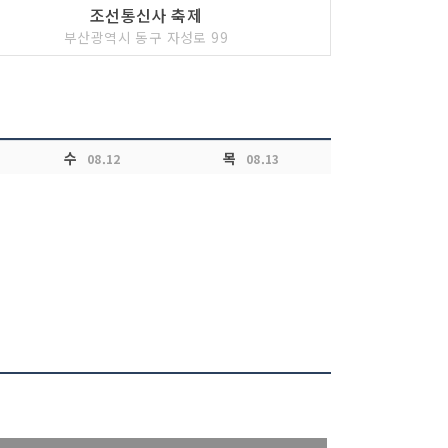
조선통신사 축제
부산광역시 동구 자성로 99
수
목
08.12
08.13