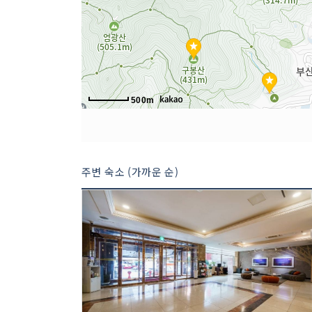
500m
주변 숙소 (가까운 순)