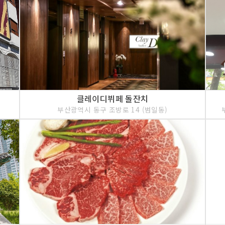
클레이디뷔페 돌잔치
부산광역시 동구 조방로 14 (범일동)