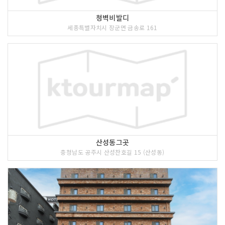
청벽비발디
세종특별자치시 장군면 금송로 161
산성동그곳
충청남도 공주시 산성찬호길 15 (산성동)