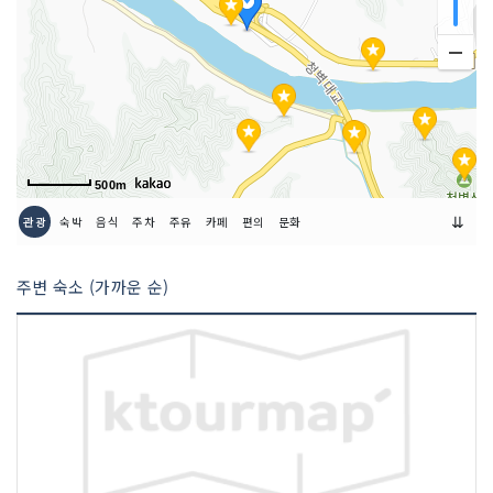
취급 메뉴
칼국수
인허가번호
19980257013
500m
⇊
관광
숙박
음식
주차
주유
카페
편의
문화
주변 숙소 (가까운 순)