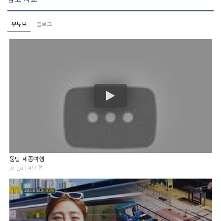
유튜브
블로그
뚱땅 세종여행
jo _a | 4년 전