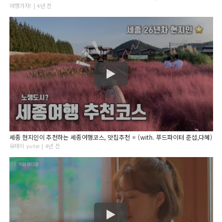
여행가자! | 4년 전
세종 현지인이 추천하는 세종여행코스, 맛집추천 ⭐️ (with. 푸드파이터 준섭,다혜)
유테이 yutei | 4년 전