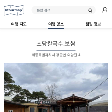
여행 지도
여행 명소
캠핑 정보
초당칼국수.보쌈
세종특별자치시 장군면 외암길 4