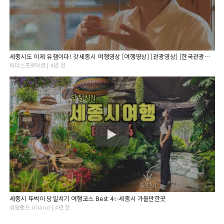
세종시도 이제 유잼이다! 갓세종시 여행영상 [여행영상] [관광영상] [한국관광공사]
위더스프로덕션 | 4년 전
세종시 뚜벅이 당일치기 여행코스 Best 4✨세종시 가볼만한곳
유일랜드 Uiland | 4년 전