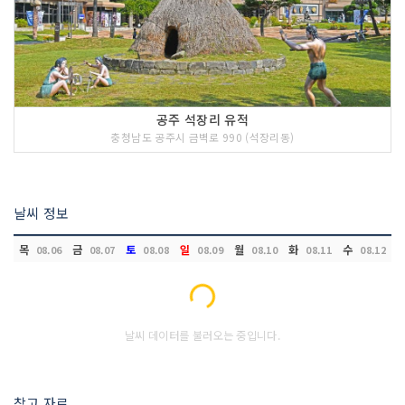
공주 석장리 유적
충청남도 공주시 금벽로 990 (석장리동)
날씨 정보
목
금
토
일
월
화
수
08.06
08.07
08.08
08.09
08.10
08.11
08.12
Loading...
날씨 데이터를 불러오는 중입니다.
참고 자료