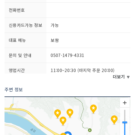
전화번호
신용카드가능 정보
가능
대표 메뉴
보쌈
문의 및 안내
0507-1479-4331
영업시간
11:00~20:30 (마지막 주문 20:00)
더보기 🔽
포장 가능
가능
주변 정보
주차시설
가능
예약안내
가능
쉬는날
월요일