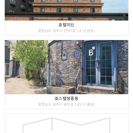
호텔미인
충청남도 공주시 전막3길 14 (신관동)
호스텔정중동
충청남도 공주시 웅진로 145-9 (중동)