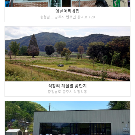
옛날어씨네집
충청남도 공주시 반포면 창벽로 720
석장리 계절별 꽃단지
충청남도 공주시 석장리동