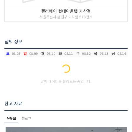
캘러웨이 현대아울렛 가산점
서울특별시 금천구 디지털로10길 9
날씨 정보
토
일
월
화
수
목
금
08.08
08.09
08.10
08.11
08.12
08.13
08.14
Loading...
날씨 데이터를 불러오는 중입니다.
참고 자료
유튜브
블로그