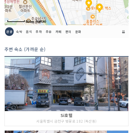
500m
⇊
관광
숙박
음식
주차
주유
카페
편의
문화
주변 숙소 (가까운 순)
Si호텔
서울특별시 금천구 벚꽃로 182 (독산동)