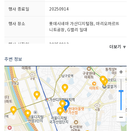
행사 종료일
20250914
행사 장소
롯데시네마 가산디지털점, 마리오까르뜨
니트공장, G밸리 일대
행사 시작일
20250912
더보기 🔽
주변 정보
공연시간
11:00~20:00
주최자 정보
금천문화재단
주최자 연락처
070-4118-3352
주관사 정보
금천패션영화제조직위원회
이용요금
무료