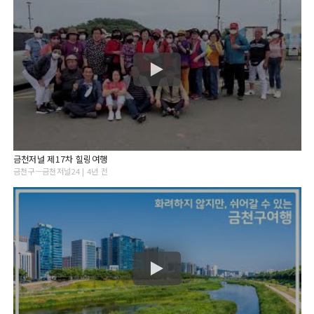
금천저널 제17차 힐링여행
금천구ᅳ금천저널24 | 4년 전