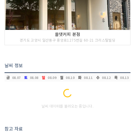
올댓커피 본점
경기도 고양시 일산동구 중앙로1275번길 60-21 크리스탈빌딩
날씨 정보
금
토
일
월
화
수
목
08.07
08.08
08.09
08.10
08.11
08.12
08.13
Loading...
날씨 데이터를 불러오는 중입니다.
참고 자료