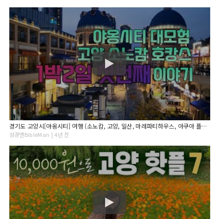
경기도 고양시[야옹시티] 여행 (소노캄, 고양, 일산, 마레파티하우스, 아쿠아 플라넷, 일산가로수길, 일산 호수공원, , 여행, V-log ,일상, 브이로그, 신앙, 종교, 성경)
성경맨BibleMan | 4년 전