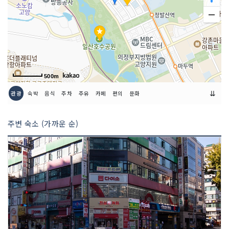
인허가번호
20090325535
500m
⇊
관광
숙박
음식
주차
주유
카페
편의
문화
주변 숙소 (가까운 순)