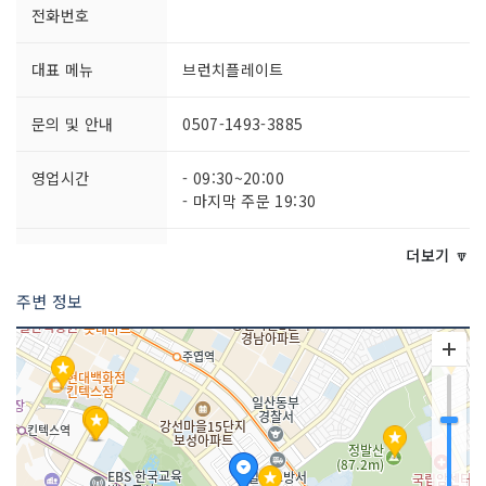
전화번호
대표 메뉴
브런치플레이트
문의 및 안내
0507-1493-3885
영업시간
- 09:30~20:00
- 마지막 주문 19:30
포장 가능
가능
더보기 🔽
주변 정보
주차시설
가능
쉬는날
연중무휴
취급 메뉴
에그베네딕트 / 바질토마토치즈파니니 /
불고기파니니 등