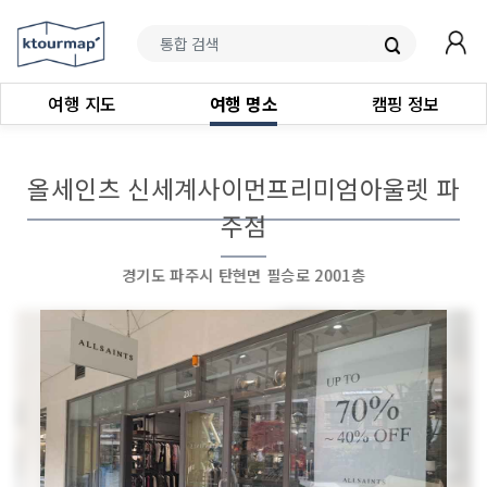
여행 지도
여행 명소
캠핑 정보
올세인츠 신세계사이먼프리미엄아울렛 파
주점
경기도 파주시 탄현면 필승로 2001층