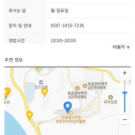
장서는 날
월-일요일
문의 및 안내
0507-1415-7235
영업시간
10:00~20:00
더보기 🔽
주차시설
가능
주변 정보
화장실 설명
있음
판매 품목
의류 , 신발류 , 가방류
매장안내
환급서비스 제공방식 : 사후