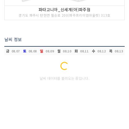
파타고니아_신세계(아)파주점
경기도 파주시 탄현면 필승로 200(파주프리미엄아울렛) 313호
날씨 정보
금
토
일
월
화
수
목
08.07
08.08
08.09
08.10
08.11
08.12
08.13
Loading...
날씨 데이터를 불러오는 중입니다.