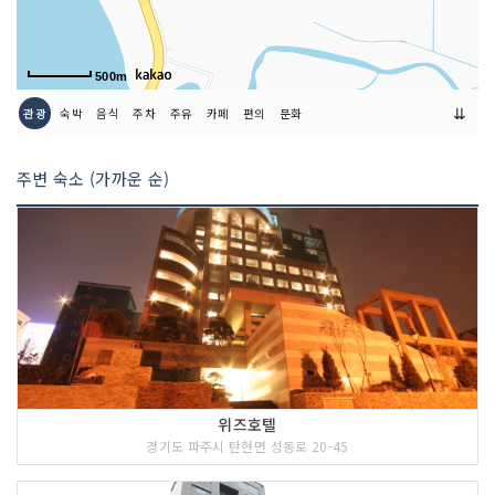
500m
⇊
관광
숙박
음식
주차
주유
카페
편의
문화
주변 숙소 (가까운 순)
위즈호텔
경기도 파주시 탄현면 성동로 20-45