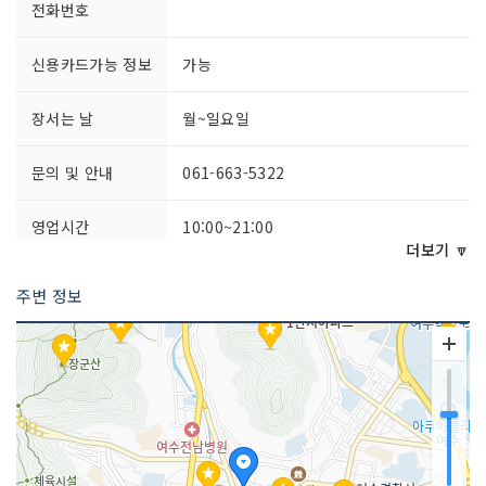
전화번호
신용카드가능 정보
가능
장서는 날
월~일요일
문의 및 안내
061-663-5322
영업시간
10:00~21:00
더보기 🔽
주차시설
불가능
주변 정보
쉬는날
명절
화장실 설명
완비
판매 품목
란제리(속옷)