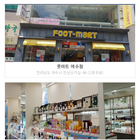
풋마트 여수점
전라남도 여수시 진남상가길 46-2(충무동)