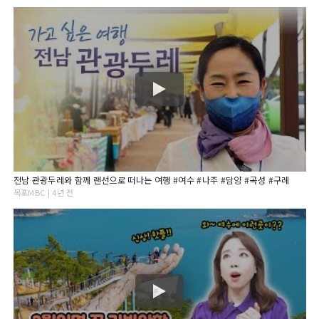
전남 관광두레와 함께 랜선으로 떠나는 여행 #여수 #나주 #담양 #곡성 #구례
목포MBC | 4년 전