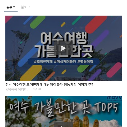
유튜브
블로그
전남 여수여행 모이핀카페 해상케이블카 명동게장 여행지 추천
방방곡곡 여행티비 | 4년 전