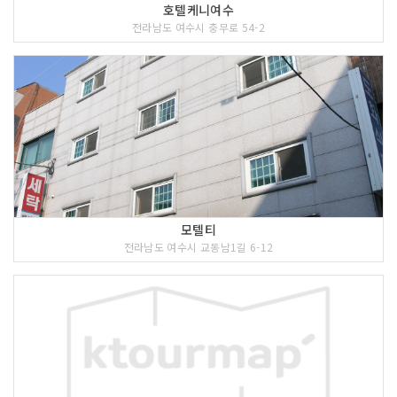
호텔케니여수
전라남도 여수시 충무로 54-2
모텔티
전라남도 여수시 교동남1길 6-12