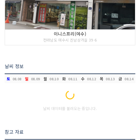
이니스프리(여수)
전라남도 여수시 진남상가길 39-6
날씨 정보
토
일
월
화
수
목
금
08.08
08.09
08.10
08.11
08.12
08.13
08.14
Loading...
날씨 데이터를 불러오는 중입니다.
참고 자료