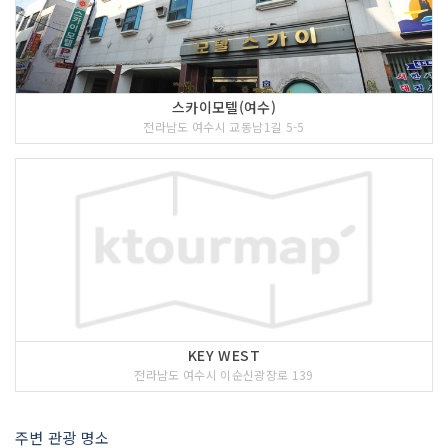
스카이모텔(여수)
전라남도 여수시 교동남1길 5-5
KEY WEST
전라남도 여수시 이순신광장로 139
주변 관광 명소