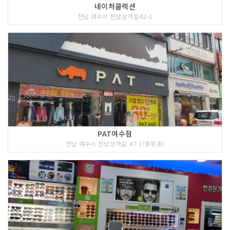
네이처콜렉션
전남 여수시 진남상가길42-1
PAT여수점
전남 여수시 진남상가길 47-1(충무동)