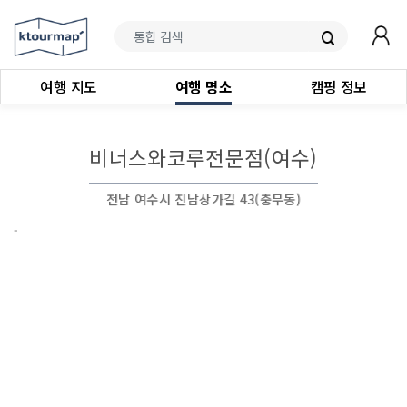
여행 지도
여행 명소
캠핑 정보
비너스와코루전문점(여수)
전남 여수시 진남상가길 43(충무동)
-