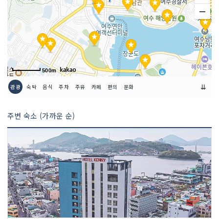
매장안내
환급서비스 제공방식 : 즉시+사후
500m
⇊
관광
숙박
음식
주차
주유
카페
편의
문화
주변 숙소 (가까운 순)