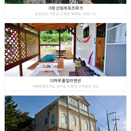
거창산림레포츠파크
경상남도 거창군 고제면 빼재로 2099-35
더하루풀빌라펜션
전북특별자치도 무주군 무풍면 구천동로 543