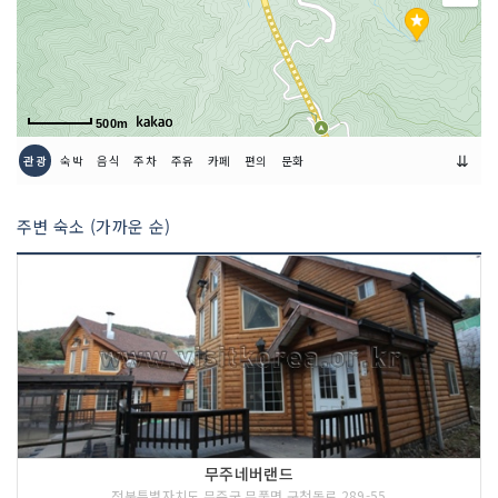
500m
⇊
관광
숙박
음식
주차
주유
카페
편의
문화
주변 숙소 (가까운 순)
무주네버랜드
전북특별자치도 무주군 무풍면 구천동로 289-55