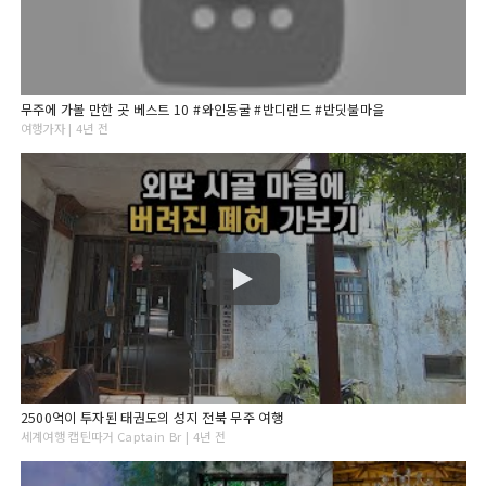
무주에 가볼 만한 곳 베스트 10 #와인동굴 #반디랜드 #반딧불마을
여행가자 | 4년 전
2500억이 투자된 태권도의 성지 전북 무주 여행
세계여행 캡틴따거 Captain Br | 4년 전