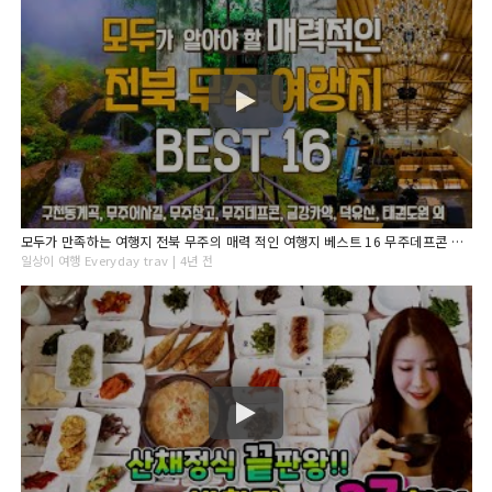
모두가 만족하는 여행지 전북 무주의 매력 적인 여행지 베스트 16 무주데프콘 무주패러글라이딩 카약체험 덕유산곤돌라 구천동어사길 전북제사1970 무주창고 태권도원 무주와인동굴 외
일상이 여행 Everyday trav | 4년 전