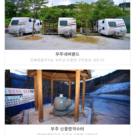
무주네버랜드
전북특별자치도 무주군 무풍면 구천동로 289-55
무주 신풍령약수터
전북특별자치도 무주군 무풍면 구천동로