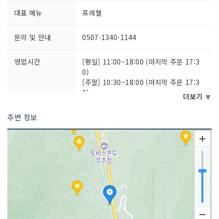
대표 메뉴
프레첼
문의 및 안내
0507-1340-1144
영업시간
[평일] 11:00~18:00 (마지막 주문 17:3
0)
[주말] 10:30~18:00 (마지막 주문 17:3
0)
더보기 🔽
주변 정보
주차시설
가능
쉬는날
매주 수요일
취급 메뉴
키위 라임 에이드 / 자두 에이드 / 아메리
카노 등
인허가번호
20220698033