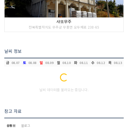
샤또무주
전북특별자치도 무주군 무풍면 오두재로 238-65
날씨 정보
금
토
일
월
화
수
목
08.07
08.08
08.09
08.10
08.11
08.12
08.13
Loading...
날씨 데이터를 불러오는 중입니다.
참고 자료
유튜브
블로그