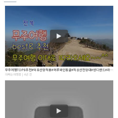
무주여행TOP8추천#덕유산향적봉#머루와인동굴#적상산전망대#반디랜드#라제통문#전북제사1970뽕다방#무주맛집 돌짬뽕#적상산사고#무주가볼만한곳#덕유산곤도라
아빠는여행중 | 4년 전