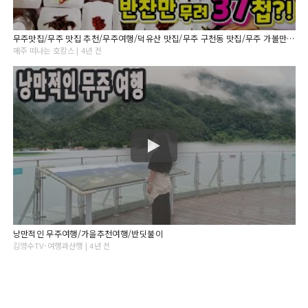
무주맛집/무주 맛집 추천/무주여행/덕유산 맛집/무주 구천동 맛집/무주 가볼만한 곳/무주 브이로그/전북 무주여행/전북 무주맛집/산채정식 맛집/무주 핫플/1박2일 무주/별미가든
매주 떠나는 호캉스 | 4년 전
낭만적인 무주여행/가을추천여행/반딧불이
김영수TV-여행과산행 | 4년 전