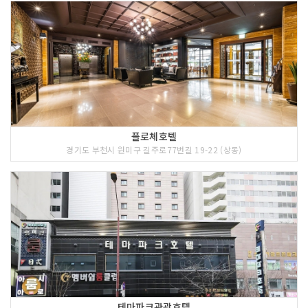
플로체호텔
경기도 부천시 원미구 길주로77번길 19-22 (상동)
테마파크관광호텔