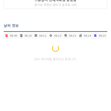
경기도 부천시 원미구 길주로 180
날씨 정보
일
월
화
수
목
금
토
08.09
08.10
08.11
08.12
08.13
08.14
08.15
Loading...
날씨 데이터를 불러오는 중입니다.