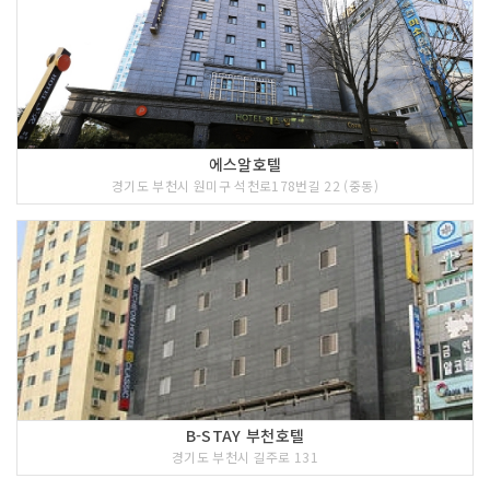
에스알호텔
경기도 부천시 원미구 석천로178번길 22 (중동)
B-STAY 부천호텔
경기도 부천시 길주로 131