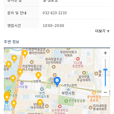
문의 및 안내
032-623-2233
영업시간
10:00~20:00
더보기 🔽
주차시설
가능
주변 정보
쉬는날
명절, 월1회
화장실 설명
있음
판매 품목
복합쇼핑몰(백화점, 마트, 편의점, 아울렛
등)
매장안내
환급서비스 제공방식 : 즉시+사후