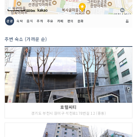
500m
⇊
관광
숙박
음식
주차
주유
카페
편의
문화
주변 숙소 (가까운 순)
호텔씨티
경기도 부천시 원미구 석천로178번길 12 (중동)