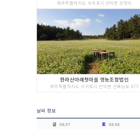
제주특별자치도 서귀포시 안덕면 상천리
한라산아래첫마을 영농조합법인
제주특별자치도 서귀포시 안덕면 산록남로 675
날씨 정보
금
토
08.07
08.08