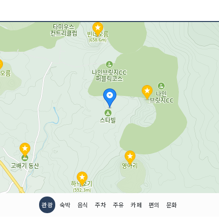
관광
숙박
음식
주차
주유
카페
편의
문화