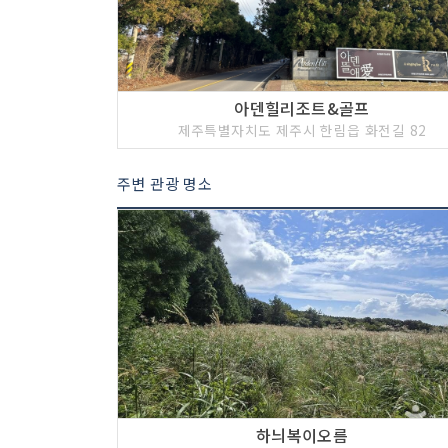
아덴힐리조트&골프
제주특별자치도 제주시 한림읍 화전길 82
주변 관광 명소
하늬복이오름