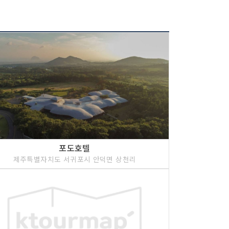
포도호텔
제주특별자치도 서귀포시 안덕면 상천리