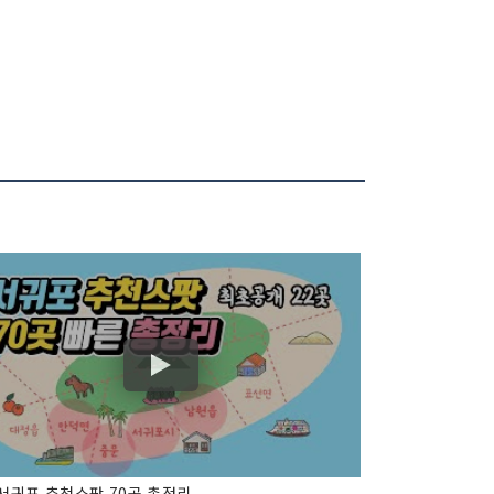
서귀포 추천스팟 70곳 총정리