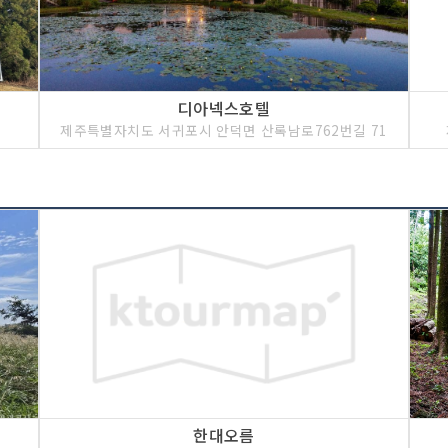
디아넥스호텔
제주특별자치도 서귀포시 안덕면 산록남로762번길 71
한대오름