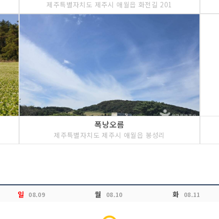
제주특별자치도 제주시 애월읍 화전길 201
폭낭오름
제주특별자치도 제주시 애월읍 봉성리
일
월
화
08.09
08.10
08.11