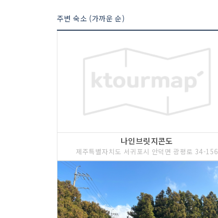
주변 숙소 (가까운 순)
나인브릿지콘도
제주특별자치도 서귀포시 안덕면 광평로 34-15