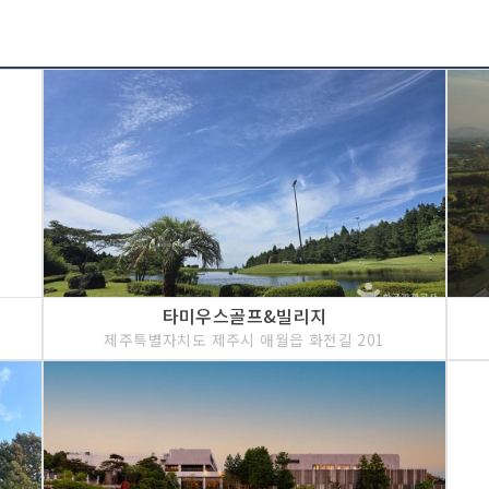
타미우스골프&빌리지
6
제주특별자치도 제주시 애월읍 화전길 201