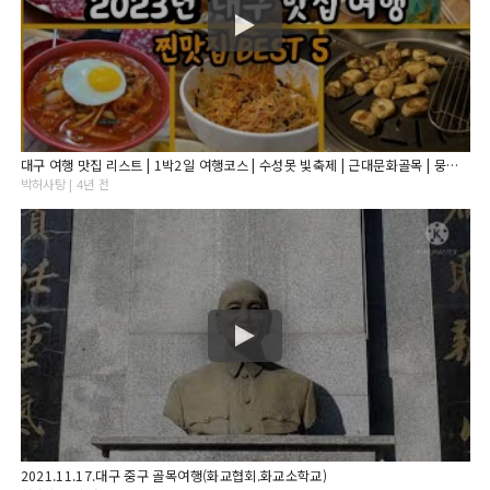
대구 여행 맛집 리스트 | 1박2일 여행코스 | 수성못 빛축제 | 근대문화골목 | 뭉티기 | 대구막창 | 납작만두
박허사탕 | 4년 전
2021.11.17.대구 중구 골목여행(화교협회.화교소학교)