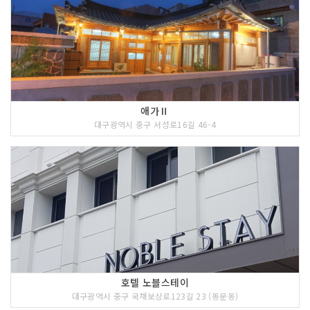
애가Ⅱ
대구광역시 중구 서성로16길 46-4
호텔 노블스테이
대구광역시 중구 국채보상로123길 23 (동문동)