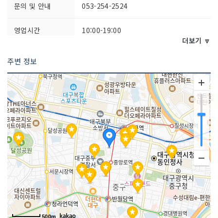
문의 및 안내
053-254-2524
영업시간
10:00-19:00
더보기 🔽
주차시설
불가능
주변 정보
쉬는날
명절
판매 품목
신발
매장안내
환급서비스 제공방식 : 사후
500m