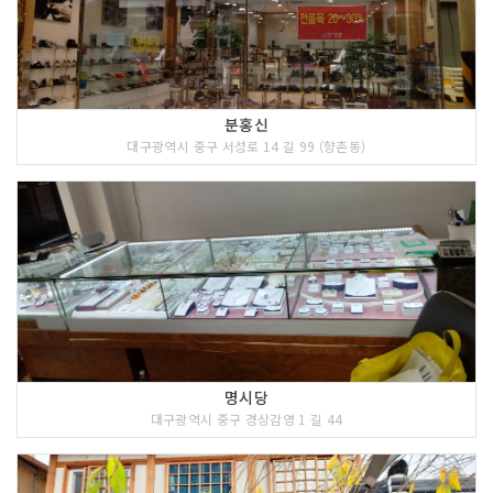
분홍신
대구광역시 중구 서성로 14 길 99 (향촌동)
명시당
대구광역시 중구 경상감영 1 길 44