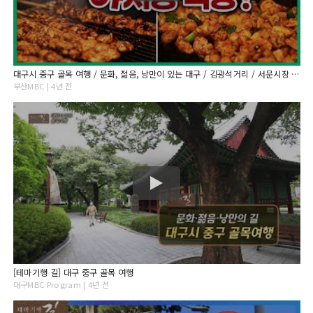
대구시 중구 골목 여행 / 문화, 젊음, 낭만이 있는 대구 / 김광석거리 / 서문시장 야시장 / 청라언덕 / 근대문화골목 / 부산MBC 211028 테마기행길
부산MBC | 4년 전
[테마기행 길] 대구 중구 골목 여행
대구MBC Program | 4년 전