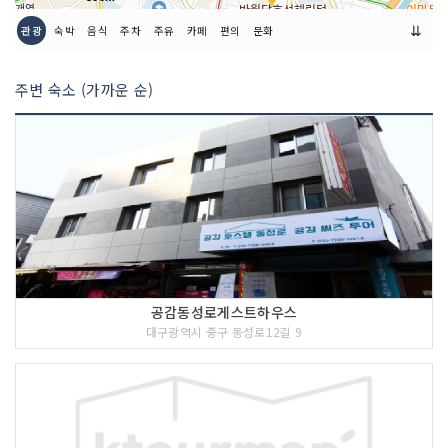
⇊
관광
숙박
음식
주차
주유
카페
편의
문화
주변 숙소 (가까운 순)
공감동성로게스트하우스
대구광역시 중구 동성로12길 9