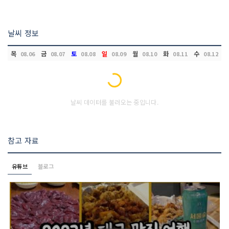
날씨 정보
목
금
토
일
월
화
수
08.06
08.07
08.08
08.09
08.10
08.11
08.12
Loading...
날씨 데이터를 불러오는 중입니다.
참고 자료
유튜브
블로그