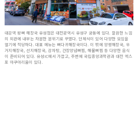
대감댁 왕뼈 해장국 유성점은 대전광역시 유성구 궁동에 있다. 깔끔한 느낌
의 외관에 내부는 차분한 분위기로 꾸몄다. 단체석이 있어 다양한 모임을
열기에 적당하다. 대표 메뉴는 뼈다귀해장국이다. 이 밖에 양평해장국, 우
거지해장국, 선지해장국, 감자탕, 간장양념뼈찜, 해물뼈찜 등 다양한 음식
이 준비되어 있다. 유성IC에서 가깝고, 주변에 국립중앙과학관과 대전 엑스
포 아쿠아리움이 있다.