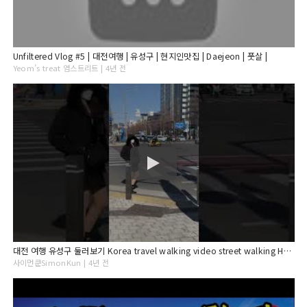
Unfiltered Vlog #5 | 대전여행 | 유성구 | 현지인맛집 | Daejeon | 풋살 |
Yeom’s treat 염스트리트 | 4년 전
대전 여행 유성구 둘러보기 Korea travel walking video street walking HD 4K camera
사이먼쿤SimonKun | 4년 전