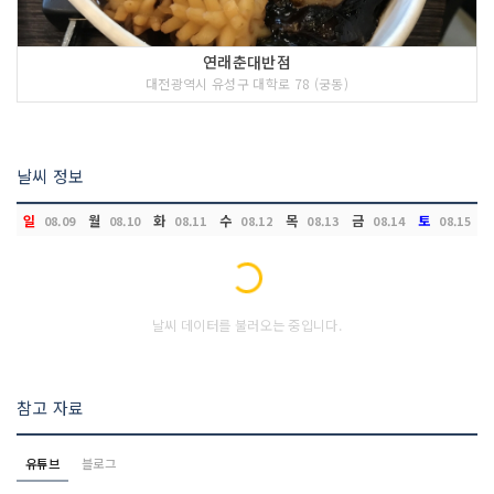
연래춘대반점
대전광역시 유성구 대학로 78 (궁동)
날씨 정보
일
월
화
수
목
금
토
08.09
08.10
08.11
08.12
08.13
08.14
08.15
Loading...
날씨 데이터를 불러오는 중입니다.
참고 자료
유튜브
블로그