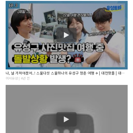
나, 널 가져야겠어..! 스물다섯 스물하나의 유성구 청춘 여행 ✈ | 대전핫플 | 대전 가볼만한곳 | 대전 데이트 코스 | 유성트립 EP.3
어서유성 | 4년 전