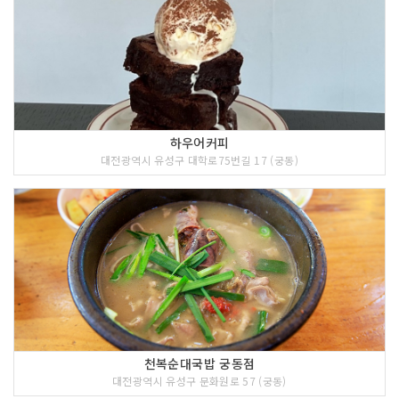
하우어커피
대전광역시 유성구 대학로75번길 17 (궁동)
천복순대국밥 궁동점
대전광역시 유성구 문화원로 57 (궁동)