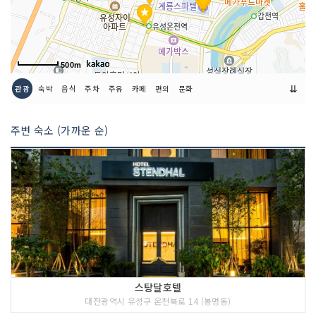
500m
⇊
관광
숙박
음식
주차
주유
카페
편의
문화
주변 숙소 (가까운 순)
스탕달호텔
대전광역시 유성구 온천북로 14 (봉명동)