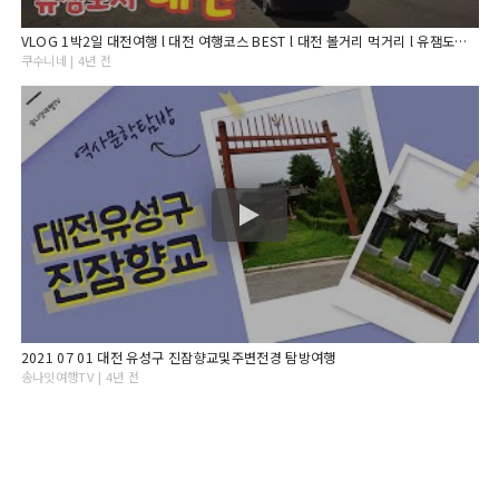
VLOG 1박2일 대전여행 l 대전 여행코스 BEST l 대전 볼거리 먹거리 l 유잼도시 l 유성호텔 l 대전 지하철 여행 l 한밭수목원 l 대전엑스포공원 l 다비드 캠핑카
쿠수니네 | 4년 전
2021 07 01 대전 유성구 진잠향교및주변전경 탐방여행
송나잇여행TV | 4년 전