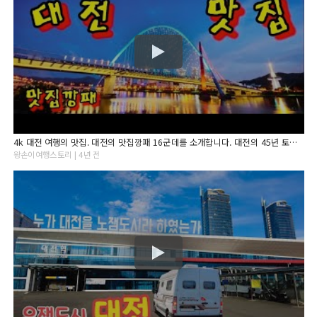
4k 대전 여행의 맛집. 대전의 맛집깡패 16군데를 소개합니다. 대전의 45년 토박이가 알려주는 맛집. 맛집제보 기다립니다.
왕손이여행스토리 | 4년 전