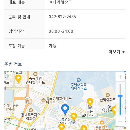
대표 메뉴
뼈다귀해장국
문의 및 안내
042-822-2485
영업시간
00:00~24:00
포장 가능
가능
더보기 🔽
쉬는날
연중무휴
주변 정보
취급 메뉴
양평해장국 / 우거지해장국 / 선지해장국
등
인허가번호
19920240127