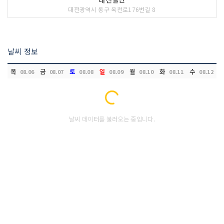
대전광역시 동구 옥천로176번길 8
날씨 정보
목
금
토
일
월
화
수
08.06
08.07
08.08
08.09
08.10
08.11
08.12
Loading...
날씨 데이터를 불러오는 중입니다.