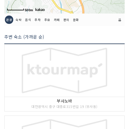
500m
⇊
관광
숙박
음식
주차
주유
카페
편의
문화
주변 숙소 (가까운 순)
부사노바
대전광역시 중구 대종로315번길 19 (부사동)