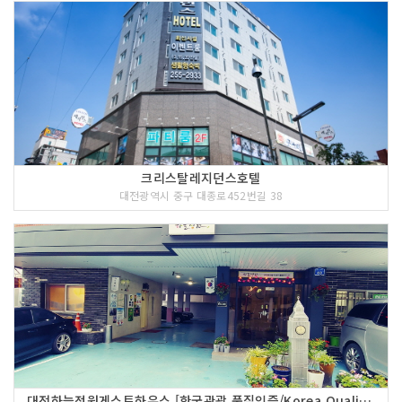
크리스탈레지던스호텔
대전광역시 중구 대종로452번길 38
대전하늘정원게스트하우스 [한국관광 품질인증/Korea Quality]