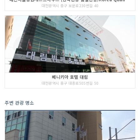
대전광역시 중구 보문로230번길 40
베니키아 호텔 대림
대전광역시 중구 대종로505번길 50
주변 관광 명소