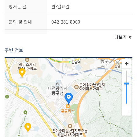
장서는 날
월-일요일
문의 및 안내
042-281-8000
영업시간
10:00~22:00
더보기 🔽
주변 정보
주차시설
가능
쉬는날
월2회
화장실 설명
있음
판매 품목
복합쇼핑몰(백화점, 마트, 편의점, 아울렛
등)
매장안내
환급서비스 제공방식 : 사후