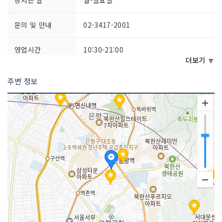
문의 및 안내
02-3417-2001
영업시간
10:30-21:00
더보기 🔽
주차시설
가능
주변 정보
화장실 설명
있음
판매 품목
의류 , 신발류 , 가방류 , 식료품 , 복합쇼
핑몰(백화점, 마트, 편의점, 아울렛 등)