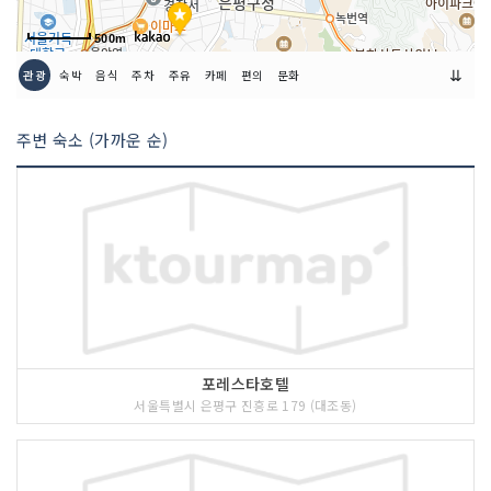
500m
⇊
관광
숙박
음식
주차
주유
카페
편의
문화
주변 숙소 (가까운 순)
포레스타호텔
서울특별시 은평구 진흥로 179 (대조동)