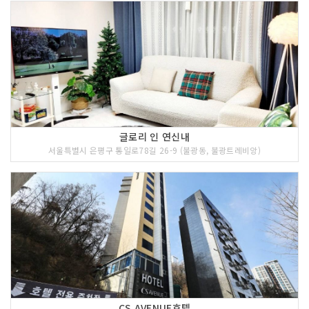
글로리 인 연신내
서울특별시 은평구 통일로78길 26-9 (불광동, 불광트레비앙)
CS AVENUE호텔