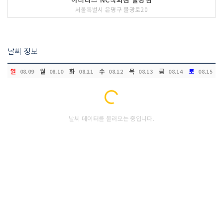
서울특별시 은평구 불광로20
날씨 정보
일
월
화
수
목
금
토
08.09
08.10
08.11
08.12
08.13
08.14
08.15
Loading...
날씨 데이터를 불러오는 중입니다.