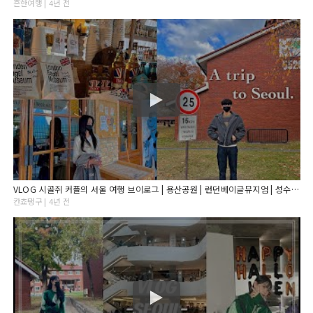
흔한여행 | 4년 전
VLOG 시골쥐 커플의 서울 여행 브이로그 | 용산공원 | 런던베이글뮤지엄 | 성수동 | 진작다이닝 | 로와이드카페 | 한남동 | 카페사유 | 마르디메크르디 | Seoul
칸쵸탱구 | 4년 전