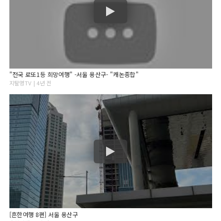
"전국 로또1등 희망여행" -서울 용산구- "캐논종합"
지탈명TV | 4년 전
[흔한여행 8편] 서울 용산구