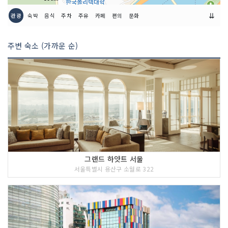
⇊
관광
숙박
음식
주차
주유
카페
편의
문화
주변 숙소 (가까운 순)
그랜드 하얏트 서울
서울특별시 용산구 소월로 322