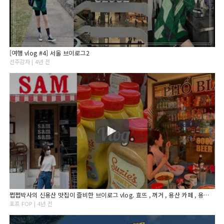
[여행 vlog #4] 서울 브이로그2
선주감자 | 4년 전
쩝쩝박사의 신용산 맛집이 즐비한 브이로그 vlog. 효뜨 , 꺼거 , 용산 카페 , 용산 맛집 놓치지 않을꺼에요 (방문실패한 쌤쌤쌤 , 델라스트라다)
포프 FOP | 4년 전