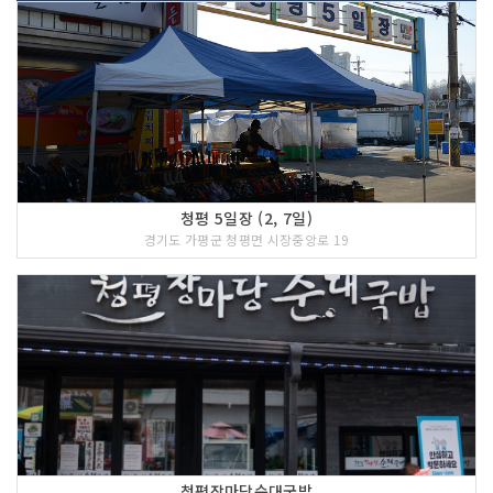
청평 5일장 (2, 7일)
경기도 가평군 청평면 시장중앙로 19
청평장마당순대국밥