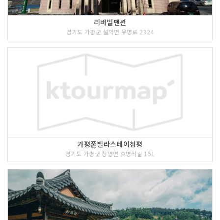
리버빌펜션
경기도 가평군 설악면 유명로 2324
가평풀빌라스테이청평
경기도 가평군 청평면 호명리길 151