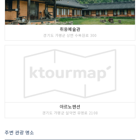
취옹예술관
경기도 가평군 상면 수목원로 300
아르노펜션
경기도 가평군 설악면 유명로 2108
주변 관광 명소