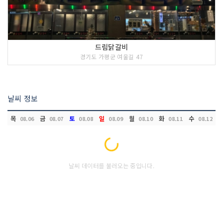
드림닭갈비
경기도 가평군 여울길 47
날씨 정보
목
금
토
일
월
화
수
08.06
08.07
08.08
08.09
08.10
08.11
08.12
Loading...
날씨 데이터를 불러오는 중입니다.