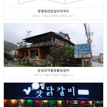
청평호반닭갈비막국수
경기도 가평군 청평면 강변로 45-7
삼삼조약돌숯불닭갈비
경기도 가평군 청평면 여울길 52