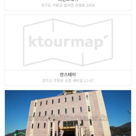
경기도 가평군 설악면 유명로 2450
안스테이
경기도 가평군 상면 새터길 12-47