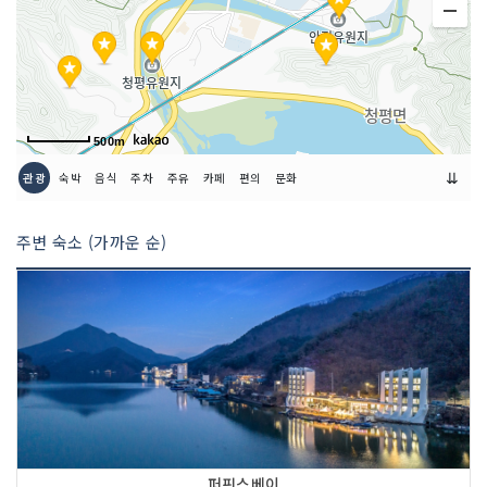
500m
⇊
관광
숙박
음식
주차
주유
카페
편의
문화
주변 숙소 (가까운 순)
퍼핀스베이