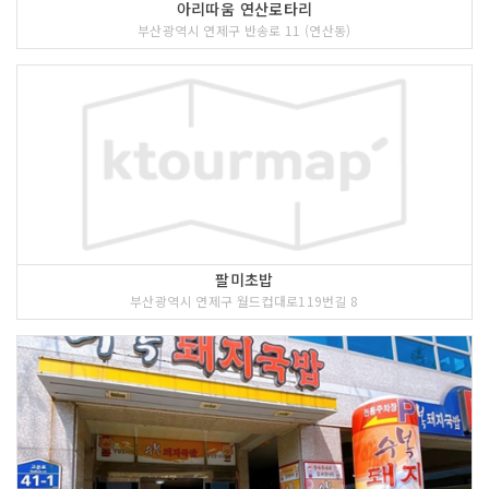
아리따움 연산로타리
부산광역시 연제구 반송로 11 (연산동)
팔미초밥
부산광역시 연제구 월드컵대로119번길 8