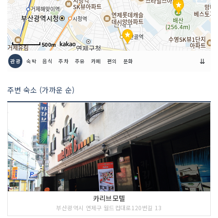
500m
⇊
관광
숙박
음식
주차
주유
카페
편의
문화
주변 숙소 (가까운 순)
카리브모텔
부산광역시 연제구 월드컵대로120번길 13