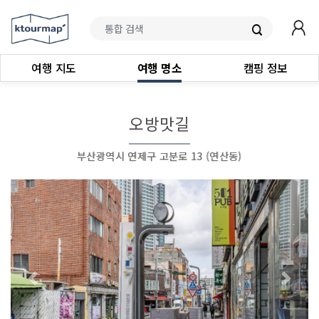
여행 지도
여행 명소
캠핑 정보
오방맛길
부산광역시 연제구 고분로 13 (연산동)