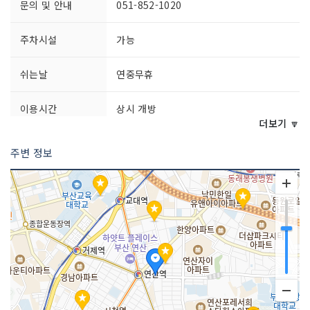
문의 및 안내
051-852-1020
주차시설
가능
쉬는날
연중무휴
이용시간
상시 개방
더보기 🔽
주변 정보