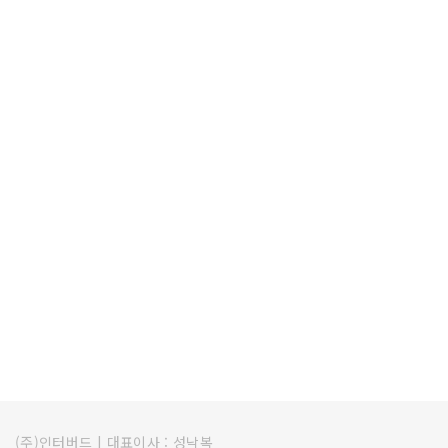
(주)인터버드
|
대표이사 : 성낙복