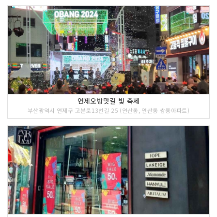
연제오방맛길 빛 축제
부산광역시 연제구 고분로13번길 25 (연산동, 연산동 쌍용아파트)