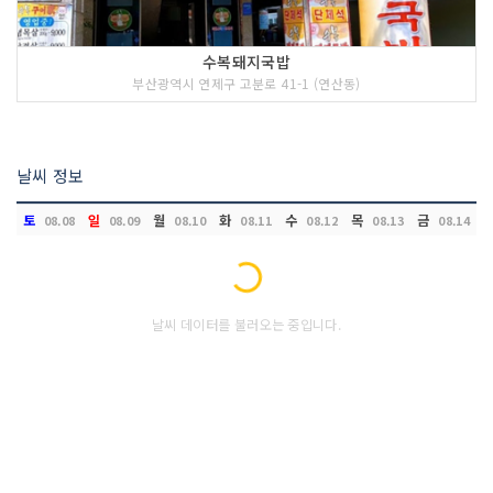
수복돼지국밥
부산광역시 연제구 고분로 41-1 (연산동)
날씨 정보
토
일
월
화
수
목
금
08.08
08.09
08.10
08.11
08.12
08.13
08.14
Loading...
날씨 데이터를 불러오는 중입니다.