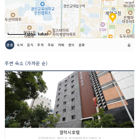
500m
⇊
관광
숙박
음식
주차
주유
카페
편의
문화
주변 숙소 (가까운 순)
갤럭시호텔
인천광역시 계양구 계양문화로53번길 8