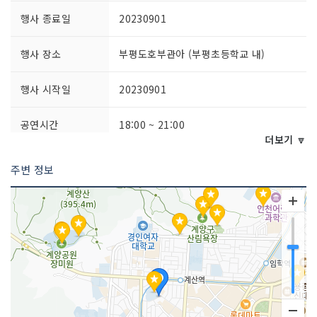
행사 종료일
20230901
행사 장소
부평도호부관아 (부평초등학교 내)
행사 시작일
20230901
공연시간
18:00 ~ 21:00
더보기 🔽
주최자 정보
인천광역시 계양구
주변 정보
주최자 연락처
032-450-5754
주관사 정보
계양문화원
주관사 연락처
032-450-5754
이용요금
무료