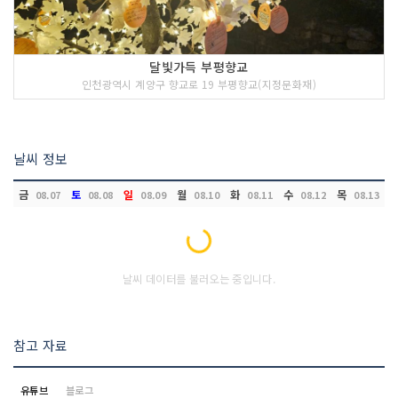
달빛가득 부평향교
인천광역시 계양구 향교로 19 부평향교(지정문화재)
날씨 정보
금
토
일
월
화
수
목
08.07
08.08
08.09
08.10
08.11
08.12
08.13
Loading...
날씨 데이터를 불러오는 중입니다.
참고 자료
유튜브
블로그