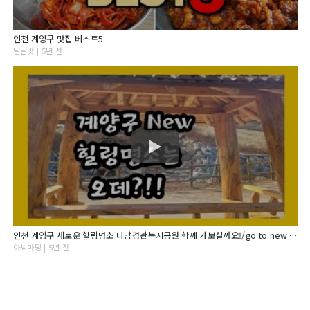
인천 계양구 맛집 베스트5
달달맛 | 5년 전
인천 계양구 새로운 힐링명소 다남경관녹지공원 함께 가보실까요!/go to new healing place in Incheon Gyeyang-gu
아씨마당 | 5년 전