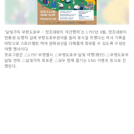
‘달빛가득 부평도호부 – 정조대왕의 야간행차’는 1797년 8월, 정조대왕이
현륭원 능행차 길에 부평도호부관아를 들러 휴식을 취했다는 역사 기록을
바탕으로 스토리텔링 하여 문화유산을 다채롭게 향유할 수 있도록 구성된
야행 행사이다.
프로그램은 △1797 부평별시 △부평도호부 달빛 야행(夜行) △부평도호부
달빛 연회 △달빛가득 포토존 △모두 함께 즐기는 SNS 이벤트 등으로 진
행된다.