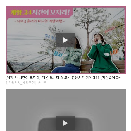
[계양 24시간이 모자라] 개콘 오나미 & 코빅 한윤서가 계양에?? (머선일이고~~??)
인천광역시_계양구청 | 4년 전