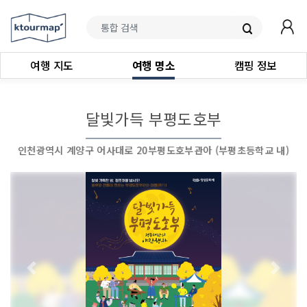
여행 지도
여행 명소
캠핑 정보
달빛가득 부평도호부
인천광역시 계양구 어사대로 20부평도호부관아 (부평초등학교 내)