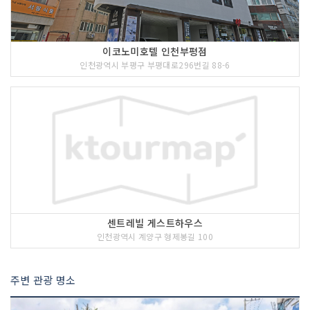
이코노미호텔 인천부평점
인천광역시 부평구 부평대로296번길 88-6
센트레빌 게스트하우스
인천광역시 계양구 형제봉길 100
주변 관광 명소