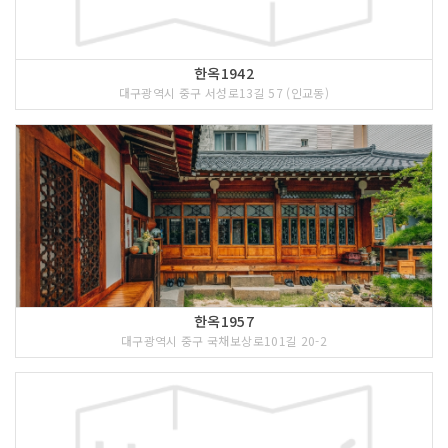
한옥1942
대구광역시 중구 서성로13길 57 (인교동)
한옥1957
대구광역시 중구 국채보상로101길 20-2