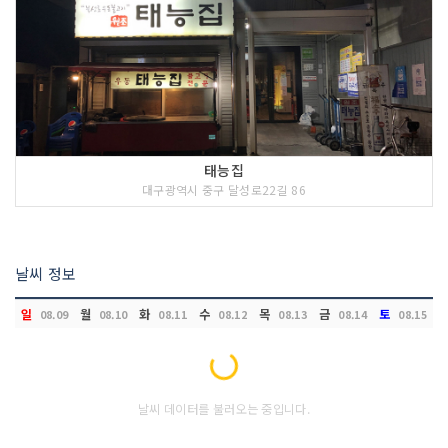
태능집
대구광역시 중구 달성로22길 86
날씨 정보
일
월
화
수
목
금
토
08.09
08.10
08.11
08.12
08.13
08.14
08.15
Loading...
날씨 데이터를 불러오는 중입니다.