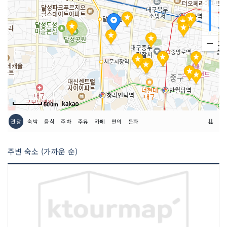
500m
⇊
관광
숙박
음식
주차
주유
카페
편의
문화
주변 숙소 (가까운 순)