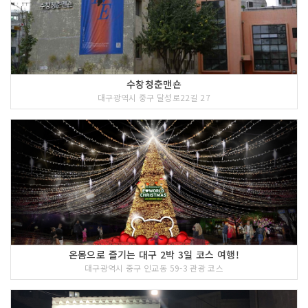
수창청춘맨숀
대구광역시 중구 달성로22길 27
온몸으로 즐기는 대구 2박 3일 코스 여행!
대구광역시 중구 인교동 59-3 관광 코스