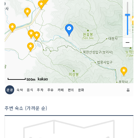
500m
⇊
관광
숙박
음식
주차
주유
카페
편의
문화
주변 숙소 (가까운 순)