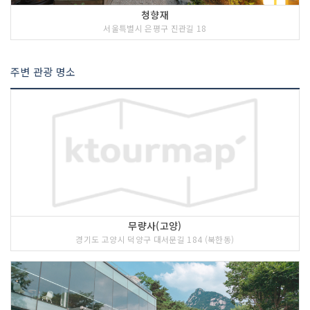
청향재
서울특별시 은평구 진관길 18
주변 관광 명소
무량사(고양)
경기도 고양시 덕양구 대서문길 184 (북한동)