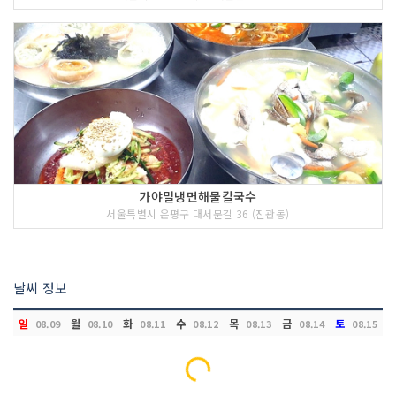
가야밀냉면해물칼국수
서울특별시 은평구 대서문길 36 (진관동)
날씨 정보
일
월
화
수
목
금
토
08.09
08.10
08.11
08.12
08.13
08.14
08.15
Loading...