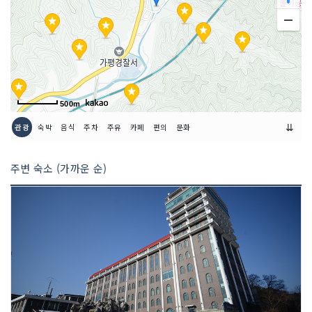
500m
⇊
관광
숙박
음식
주차
주유
카페
편의
문화
주변 숙소 (가까운 순)