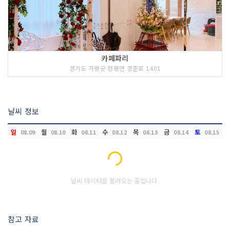
카페파리
경기도 가평군 청평면 경춘로 1401
날씨 정보
일
월
화
수
목
금
토
08.09
08.10
08.11
08.12
08.13
08.14
08.15
Loading...
날씨 데이터를 불러오는 중입니다.
참고 자료