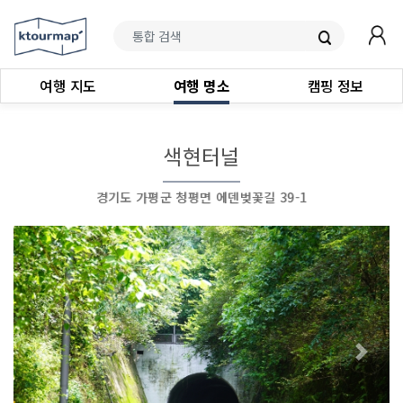
여행 지도
여행 명소
캠핑 정보
색현터널
경기도 가평군 청평면 에덴벚꽃길 39-1