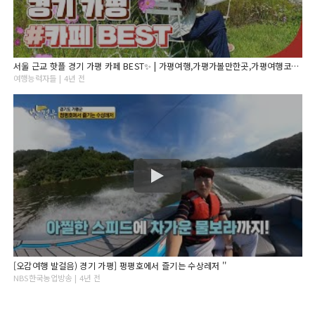
서울 근교 핫플 경기 가평 카페 BEST✨ | 가평여행,가평가볼만한곳,가평여행코스,경기도가볼만한곳, 서울근교가볼만한곳,가평카페,서울근교드라이브,서울근교카페,경기도카페,가평데이트
여행능력자들 | 4년 전
[오감여행 발걸음) 경기 가평] 펑평호에서 즐기는 수상레저 ''
NBS한국농업방송 | 4년 전