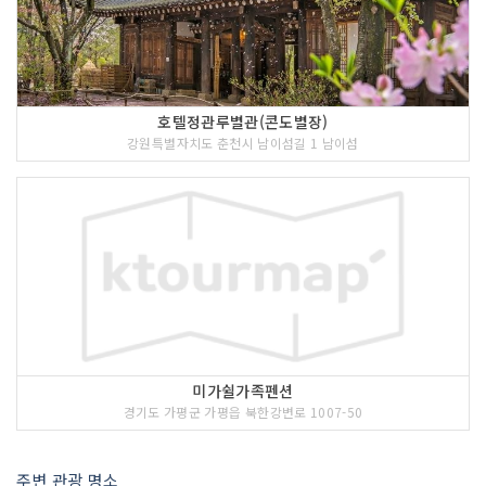
호텔정관루별관(콘도별장)
강원특별자치도 춘천시 남이섬길 1 남이섬
미가쉴가족펜션
경기도 가평군 가평읍 북한강변로 1007-50
주변 관광 명소