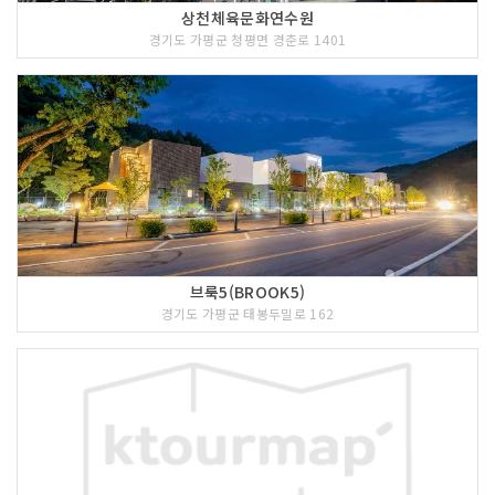
상천체육문화연수원
경기도 가평군 청평면 경춘로 1401
브룩5(BROOK5)
경기도 가평군 태봉두밀로 162