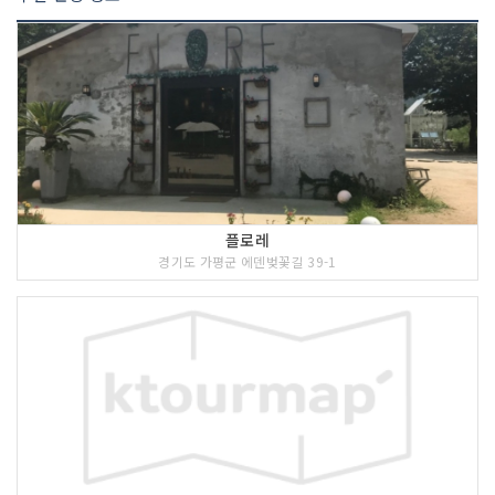
플로레
경기도 가평군 에덴벚꽃길 39-1