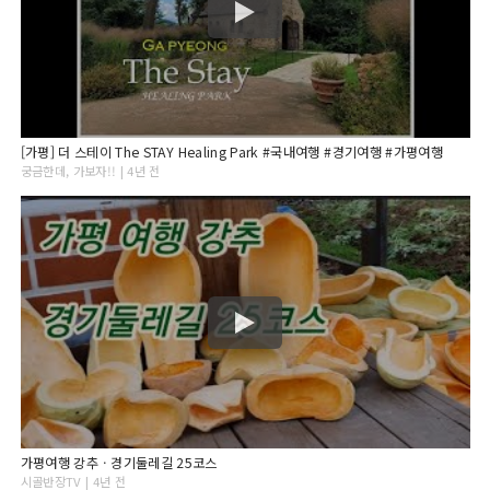
[가평] 더 스테이 The STAY Healing Park #국내여행 #경기여행 #가평여행
궁금한데, 가보자!! | 4년 전
가평여행 강추ㆍ경기둘레길 25코스
시골반장TV | 4년 전