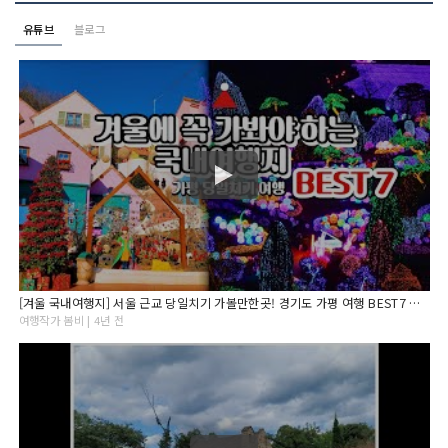
유튜브
블로그
[겨울 국내여행지] 서울 근교 당일치기 가볼만한곳! 경기도 가평 여행 BEST7 아침고요수목원/오색별빛정원전
여행작가 봄비 | 4년 전