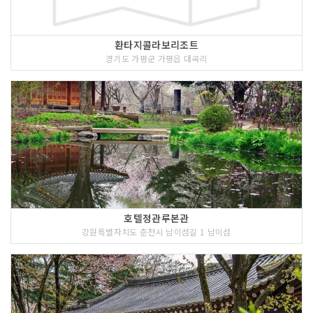
환타지콜라보리조트
경기도 가평군 가평읍 대곡리
호텔정관루본관
강원특별자치도 춘천시 남이섬길 1 남이섬