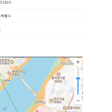
251003
울특별시
료