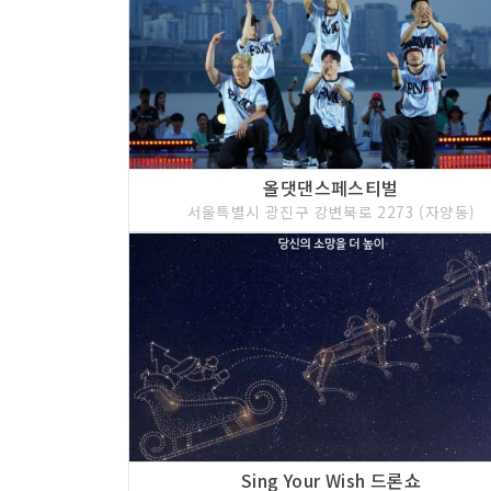
올댓댄스페스티벌
서울특별시 광진구 강변북로 2273 (자양동)
Sing Your Wish 드론쇼