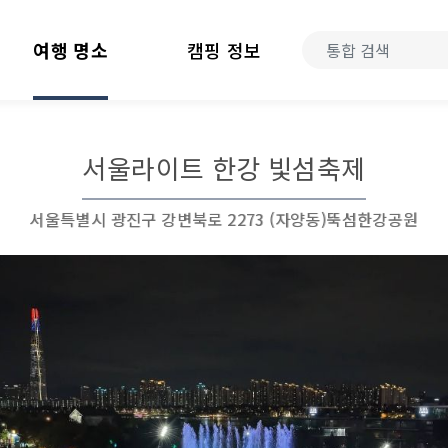
여행 명소
캠핑 정보
서울라이트 한강 빛섬축제
서울특별시 광진구 강변북로 2273 (자양동)뚝섬한강공원