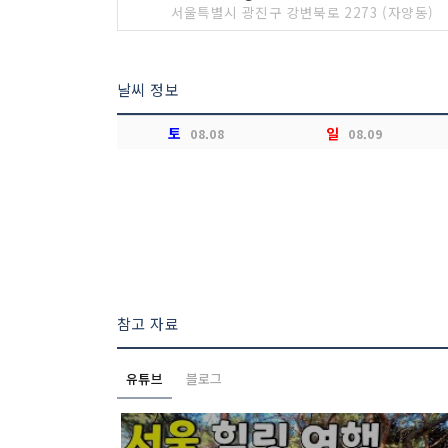
서울특별시 광진구 강변북로 2273 (자양동)
날씨 정보
토
일
08.08
08.09
참고 자료
유튜브
블로그