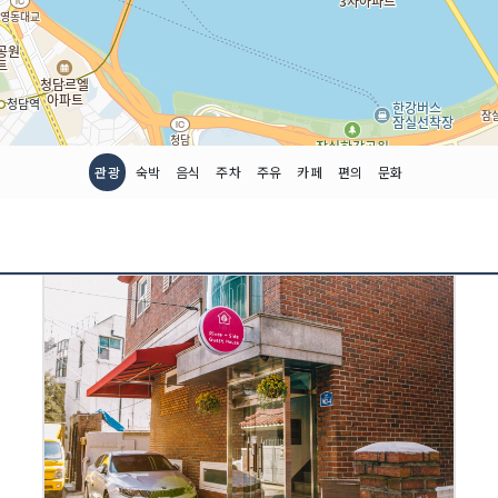
관광
숙박
음식
주차
주유
카페
편의
문화