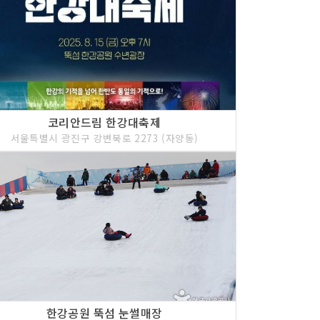
코리안드림 한강대축제
서울특별시 광진구 강변북로 2273 (자양동)
한강공원 뚝섬 눈썰매장