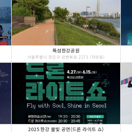
뚝섬한강공원
서울특별시 광진구 강변북로 2273 (자양동)
2025 한강 불빛 공연(드론 라이트 쇼)