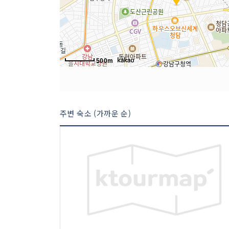
500m
주변 숙소 (가까운 순)