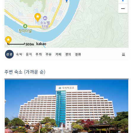
500m
⇊
관광
숙박
음식
주차
주유
카페
편의
문화
주변 숙소 (가까운 순)