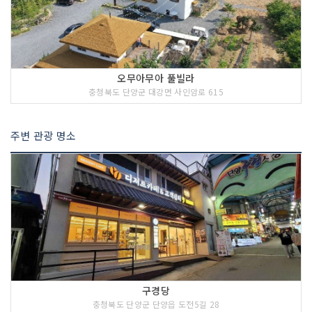
오무아무아 풀빌라
충청북도 단양군 대강면 사인암로 615
주변 관광 명소
구경당
충청북도 단양군 단양읍 도전5길 28