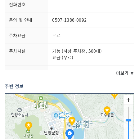
전화번호
문의 및 안내
0507-1386-0092
주차요금
무료
주차시설
가능 (하상 주차장, 500대)
요금 (무료)
쉬는날
우천시 휴무
더보기 🔽
주변 정보
이용시간
08:00~20:00