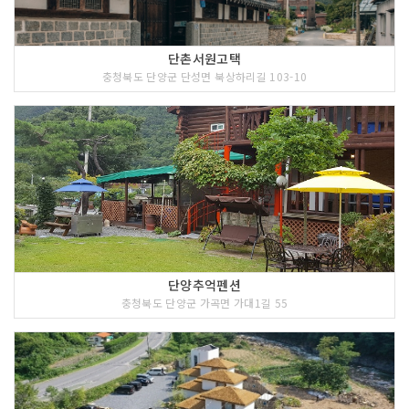
단촌서원고택
충청북도 단양군 단성면 북상하리길 103-10
단양추억펜션
충청북도 단양군 가곡면 가대1길 55