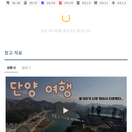
목
금
토
일
월
화
수
08.06
08.07
08.08
08.09
08.10
08.11
08.12
Loading...
날씨 데이터를 불러오는 중입니다.
참고 자료
유튜브
블로그