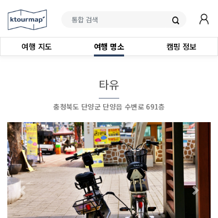
여행 지도
여행 명소
캠핑 정보
타유
충청북도 단양군 단양읍 수변로 691층