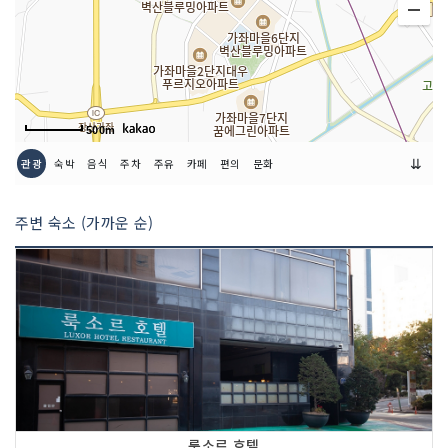
500m
⇊
관광
숙박
음식
주차
주유
카페
편의
문화
주변 숙소 (가까운 순)
룩소르 호텔