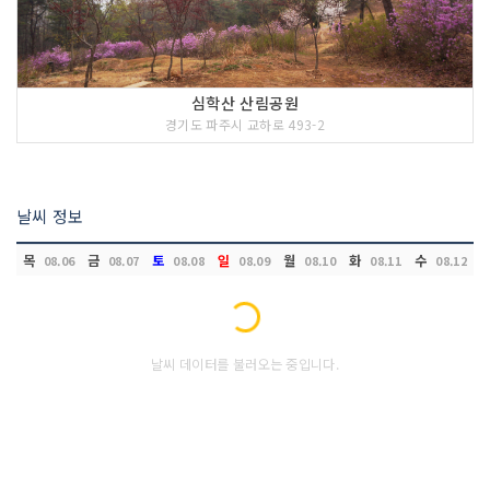
심학산 산림공원
경기도 파주시 교하로 493-2
날씨 정보
목
금
토
일
월
화
수
08.06
08.07
08.08
08.09
08.10
08.11
08.12
Loading...
날씨 데이터를 불러오는 중입니다.