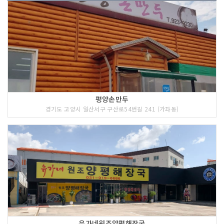
평양손만두
경기도 고양시 일산서구 구산로54번길 241 (가좌동)
유가네원조양평해장국