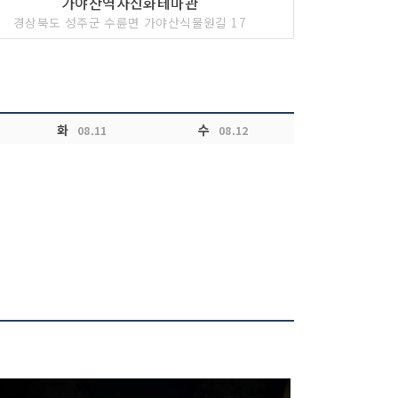
가야산역사신화테마관
경상북도 성주군 수륜면 가야산식물원길 17
화
수
08.11
08.12