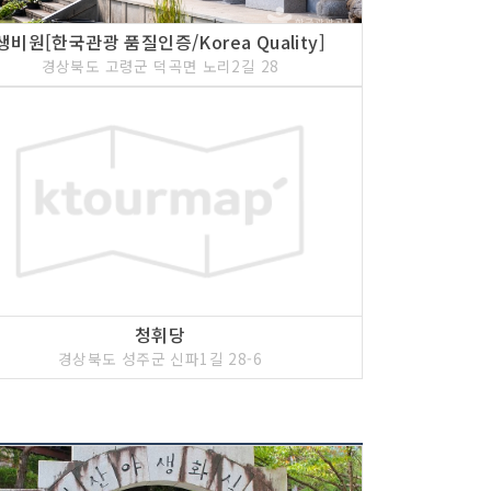
생비원[한국관광 품질인증/Korea Quality]
경상북도 고령군 덕곡면 노리2길 28
청휘당
경상북도 성주군 신파1길 28-6