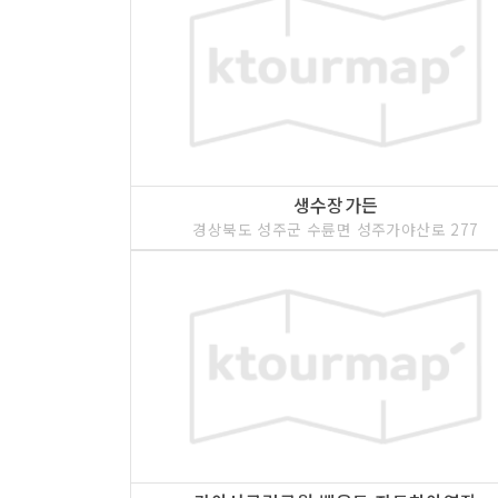
생수장가든
경상북도 성주군 수륜면 성주가야산로 277