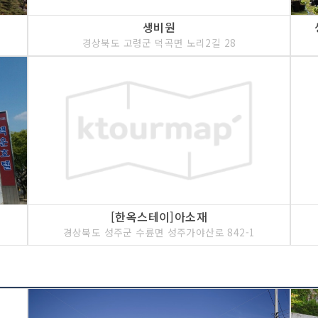
생비원
경상북도 고령군 덕곡면 노리2길 28
[한옥스테이]아소재
경상북도 성주군 수륜면 성주가야산로 842-1