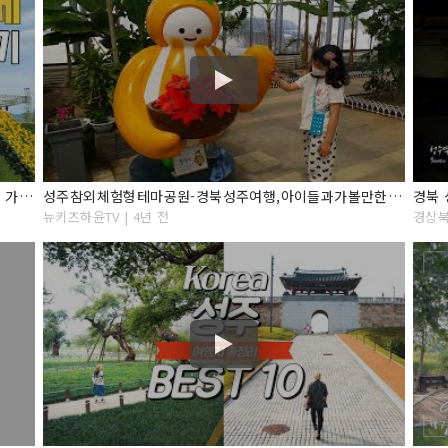
2022 성주참외축제 페스티벌 경북 성주군 성밖숲 여행 가볼만한곳 5월 봄축제
성주참외체험형테마공원-경북성주여행,아이들과가볼만한곳,놀이터,키즈카페,전시,체험,식물원
경북
뉴키즈하윤TV | 4년 전
경상북