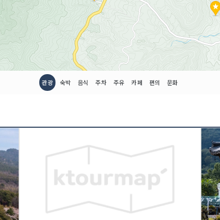
관광
숙박
음식
주차
주유
카페
편의
문화