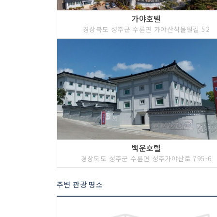
가야호텔
경상북도 성주군 수륜면 가야산식물원길 52
백운호텔
경상북도 성주군 수륜면 성주가야산로 795-6
주변 관광 명소