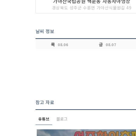
가야산국립공원 백운동 자동차야영장
경상북도 성주군 수륜면 가야산식물원길 49
날씨 정보
목
금
08.06
08.07
참고 자료
유튜브
블로그