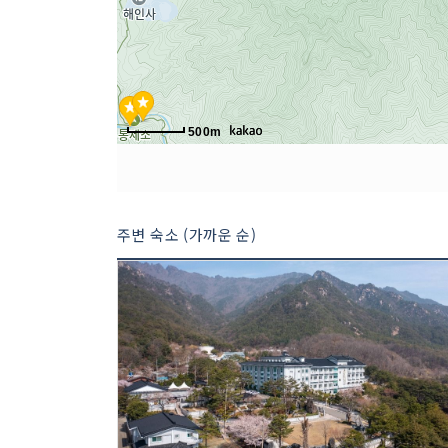
500m
주변 숙소 (가까운 순)