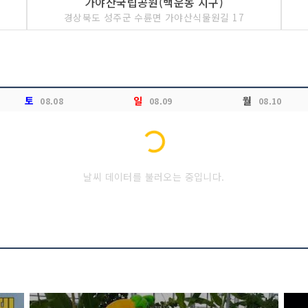
가야산국립공원(백운동 지구)
경상북도 성주군 수륜면 가야산식물원길 17
토
일
월
08.08
08.09
08.10
Loading...
날씨 데이터를 불러오는 중입니다.