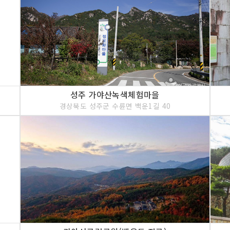
성주 가야산녹색체험마을
경상북도 성주군 수륜면 백운1길 40